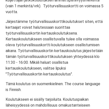
kuljettajan jatkokoulutuksen ammattipätevyysmerkintä
(vain 1 merkintä/vrk). Työturvallisuuskortti on voimassa 5
vuotta.
Järjestämme työturvallisuuskorttikoulutukset siten, että
kertaajat voivat halutessaan suorittaa
työturvallisuuskortin kertauskoulutuksena.
Kertauskoulutukseen osallistuvalla tulee olla voimassa
oleva työturvallisuuskortti koulutukseen osallistumisen
aikana. Työturvallisuuskortin kertauskoulutus järjestetään
tämän työturvallisuuskorttikoulutuksen yhteydessä klo
11:30 - 16:00. Mikäli haluat osallistua
kertauskoulutukseen, valitse lipuksi
"Työturvallisuuskortin kertauskoulutus".
Tämä koulutus on suomenkielinen. The course language
is Finnish.
Koulutukseen ei sisälly tarjoiluita. Koulutuspaikan
läheisyydessä on mahdollisuus omakustanteiseen