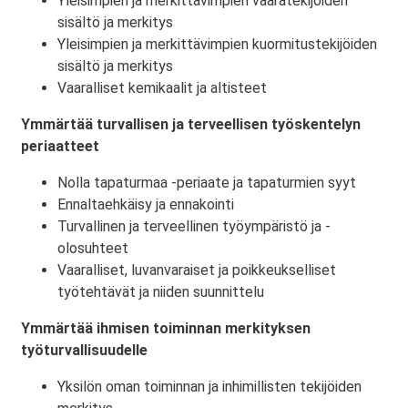
Yleisimpien ja merkittävimpien vaaratekijöiden
sisältö ja merkitys
Yleisimpien ja merkittävimpien kuormitustekijöiden
sisältö ja merkitys
Vaaralliset kemikaalit ja altisteet
Ymmärtää turvallisen ja terveellisen työskentelyn
periaatteet
Nolla tapaturmaa -periaate ja tapaturmien syyt
Ennaltaehkäisy ja ennakointi
Turvallinen ja terveellinen työympäristö ja -
olosuhteet
Vaaralliset, luvanvaraiset ja poikkeukselliset
työtehtävät ja niiden suunnittelu
Ymmärtää ihmisen toiminnan merkityksen
työturvallisuudelle
Yksilön oman toiminnan ja inhimillisten tekijöiden