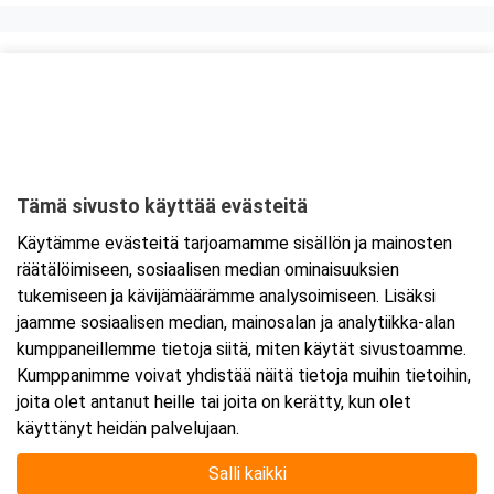
Kurssipaikka
Knitter Business Park, Preston koulutustilat
Kutojantie 6-8 (8.krs)
02630 Espoo
Tämä sivusto käyttää evästeitä
Tarkempi kartta ja ajo-ohjeet
Käytämme evästeitä tarjoamamme sisällön ja mainosten
räätälöimiseen, sosiaalisen median ominaisuuksien
tukemiseen ja kävijämäärämme analysoimiseen. Lisäksi
jaamme sosiaalisen median, mainosalan ja analytiikka-alan
kumppaneillemme tietoja siitä, miten käytät sivustoamme.
Kumppanimme voivat yhdistää näitä tietoja muihin tietoihin,
joita olet antanut heille tai joita on kerätty, kun olet
käyttänyt heidän palvelujaan.
Salli kaikki