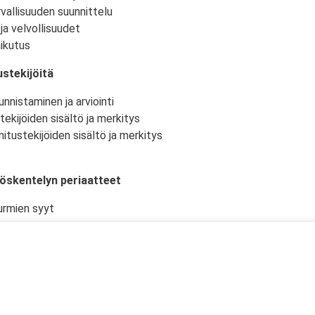
vallisuuden suunnittelu
ja velvollisuudet
ikutus
stekijöitä
nnistaminen ja arviointi
tekijöiden sisältö ja merkitys
itustekijöiden sisältö ja merkitys
yöskentelyn periaatteet
urmien syyt
istö ja -olosuhteet
kselliset työtehtävät ja niiden suunnittelu
en työturvallisuudelle