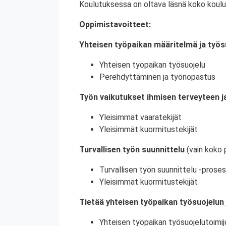
Koulutuksessa on oltava läsnä koko koulu
Oppimistavoitteet:
Yhteisen työpaikan määritelmä ja työs
Yhteisen työpaikan työsuojelu
Perehdyttäminen ja työnopastus
Työn vaikutukset ihmisen terveyteen ja
Yleisimmät vaaratekijät
Yleisimmät kuormitustekijät
Turvallisen työn suunnittelu
(vain koko 
Turvallisen työn suunnittelu -proses
Yleisimmät kuormitustekijät
Tietää yhteisen työpaikan työsuojelun 
Yhteisen työpaikan työsuojelutoimij