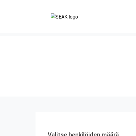
Valitse henkilöiden määrä