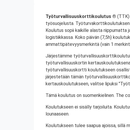
Työturvallisuuskorttikoulutus ®
(TTK) 
työsuojelusta. Työturvakorttikoulutuksen 
Koulutus sopii kaikille alasta riippumatta j
logistiikkassa. Koko päivän (7,5h) koulutu
ammattipätevyysmerkintä (vain 1 merkintä
Järjestämme työturvallisuuskorttikoulutuk
työturvallisuuskortin kertauskoulutuksena
työturvallisuuskortti koulutukseen osalli
järjestetään tämän työturvallisuuskorttiko
kertauskoulutukseen, valitse lipuksi "Työt
Tämä koulutus on suomenkielinen. The cou
Koulutukseen ei sisälly tarjoiluita. Koul
lounaaseen.
Koulutukseen tulee saapua ajoissa, sillä 