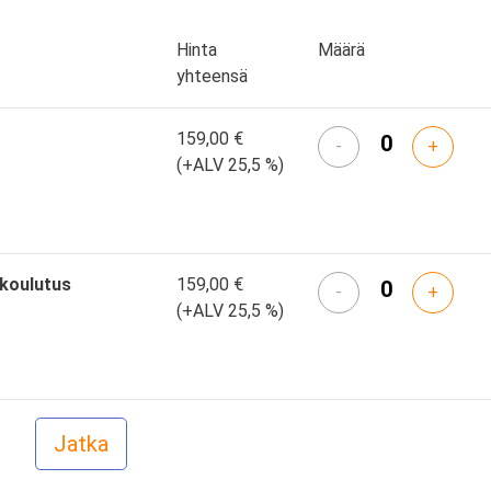
Hinta
Määrä
yhteensä
159,00 €
-
+
(+ALV 25,5 %)
skoulutus
159,00 €
-
+
(+ALV 25,5 %)