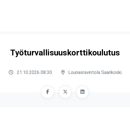
Työturvallisuuskorttikoulutus
21.10.2026 08:30
Lounasravintola Saarikoski