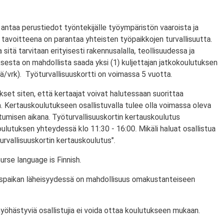
antaa perustiedot työntekijälle työympäristön vaaroista ja
tavoitteena on parantaa yhteisten työpaikkojen turvallisuutta.
a sitä tarvitaan erityisesti rakennusalalla, teollisuudessa ja
ksesta on mahdollista saada yksi (1) kuljettajan jatkokoulutuksen
/vrk). Työturvallisuuskortti on voimassa 5 vuotta.
set siten, että kertaajat voivat halutessaan suorittaa
. Kertauskoulutukseen osallistuvalla tulee olla voimassa oleva
stumisen aikana. Työturvallisuuskortin kertauskoulutus
ulutuksen yhteydessä klo 11:30 - 16:00. Mikäli haluat osallistua
urvallisuuskortin kertauskoulutus".
rse language is Finnish.
utuspaikan läheisyydessä on mahdollisuus omakustanteiseen
myöhästyviä osallistujia ei voida ottaa koulutukseen mukaan.