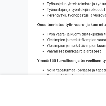
Työsuojelun yhteistoiminta ja työtur
Työnantajan ja työntekijän oikeudet 
Perehdytys, työnopastus ja vuorova
Osaa tunnistaa työn vaara- ja kuormitu
Työn vaara- ja kuormitustekijöiden tu
Yleisimpien ja merkittävimpien vaara
Yleisimpien ja merkittävimpien kuorm
Vaaralliset kemikaalit ja altisteet
Ymmärtää turvallisen ja terveellisen t
Nolla tapaturmaa -periaate ja tapat
Ennaltaehkäisy ja ennakointi
Turvallinen ja terveellinen työympär
Vaaralliset, luvanvaraiset ja poikkeu
Ymmärtää ihmisen toiminnan merkityks