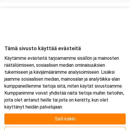
Kurssipaikka
ABC Kuninkaantie Pernaja
Vanhankyläntie 77
07740 Porvoo
Tämä sivusto käyttää evästeitä
Tarkempi kartta ja ajo-ohjeet
Käytämme evästeitä tarjoamamme sisällön ja mainosten
räätälöimiseen, sosiaalisen median ominaisuuksien
tukemiseen ja kävijämäärämme analysoimiseen. Lisäksi
jaamme sosiaalisen median, mainosalan ja analytiikka-alan
kumppaneillemme tietoja siitä, miten käytät sivustoamme.
Kumppanimme voivat yhdistää näitä tietoja muihin tietoihin,
joita olet antanut heille tai joita on kerätty, kun olet
käyttänyt heidän palvelujaan.
Salli kaikki