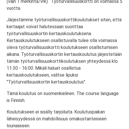
(vain 1 merkintä/vrk). Työturvallisuuskortti on voimassa 5
vuotta.
Järjestämme työturvallisuuskorttikoulutukset siten, että
kertaajat voivat halutessaan suorittaa
työturvallisuuskortin kertauskoulutuksena.
Kertauskoulutukseen osallistuvalla tulee olla voimassa
oleva työturvallisuuskortti koulutukseen osallistumisen
aikana. Työturvallisuuskortin kertauskoulutus järjestetään
tämän työturvallisuuskorttikoulutuksen yhteydessä klo
11:30 - 16:00. Mikäli haluat osallistua
kertauskoulutukseen, valitse lipuksi
"Työturvallisuuskortin kertauskoulutus".
Tämä koulutus on suomenkielinen. The course language
is Finnish.
Koulutukseen ei sisälly tarjoiluita. Koulutuspaikan
läheisyydessä on mahdollisuus omakustanteiseen
lounaaseen.