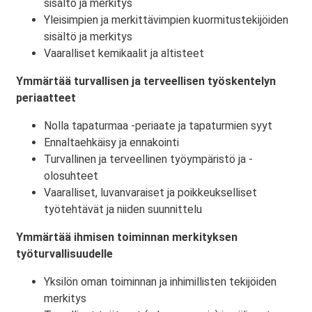
sisältö ja merkitys
Yleisimpien ja merkittävimpien kuormitustekijöiden
sisältö ja merkitys
Vaaralliset kemikaalit ja altisteet
Ymmärtää turvallisen ja terveellisen työskentelyn
periaatteet
Nolla tapaturmaa -periaate ja tapaturmien syyt
Ennaltaehkäisy ja ennakointi
Turvallinen ja terveellinen työympäristö ja -
olosuhteet
Vaaralliset, luvanvaraiset ja poikkeukselliset
työtehtävät ja niiden suunnittelu
Ymmärtää ihmisen toiminnan merkityksen
työturvallisuudelle
Yksilön oman toiminnan ja inhimillisten tekijöiden
merkitys