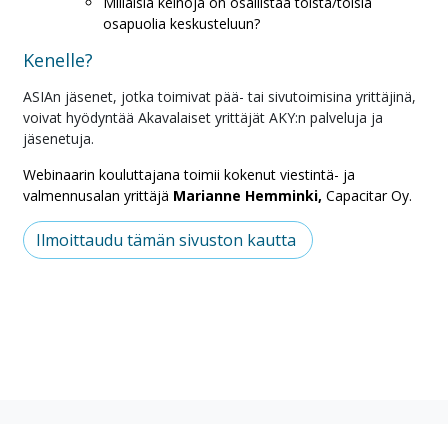
Millaisia keinoja on osallistaa toista/toisia
osapuolia keskusteluun?
Kenelle?
ASIAn jäsenet, jotka toimivat pää- tai sivutoimisina yrittäjinä,
voivat hyödyntää Akavalaiset yrittäjät AKY:n palveluja ja
jäsenetuja.
Webinaarin kouluttajana toimii kokenut viestintä- ja
valmennusalan yrittäjä
Marianne Hemminki,
Capacitar Oy.
Ilmoittaudu tämän sivuston kautta