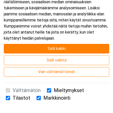
räätälöimiseen, sosiaalisen median ominaisuuksien
tukemiseen ja kävijämäärämme analysoimiseen. Lisäksi
jaamme sosiaalisen median, mainosalan ja analytiikka-alan
kumppaneillemme tietoja siitä, miten käytät sivustoamme.
Kumppanimme voivat yhdistää näitä tietoja muihin tietoihin,
joita olet antanut heille tai joita on kerätty, kun olet
käyttänyt heidän palvelujaan.
Salli kaikki
Salli valinta
Vain välttämättömät
Välttämätön
Mieltymykset
Tilastot
Markkinointi
Suomen Ensiapukoulutus Oy / Valimotie 21 / 00380 Helsinki
010 5251 260 /
kurssille@suomenensiapukoulutus.fi
Tietosuojaseloste ja evästeiden käyttö