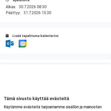
Ajankohta
Alkaa:
30.7.2026 08:30
Päättyy:
31.7.2026 15:30
Lisää tapahtuma kalenteriisi
Kurssipaikka
Valimo 21, Preston koulutustilat
Valimotie 21
00380 Helsinki
Tämä sivusto käyttää evästeitä
Tarkempi kartta ja ajo-ohjeet
Käytämme evästeitä tarjoamamme sisällön ja mainosten