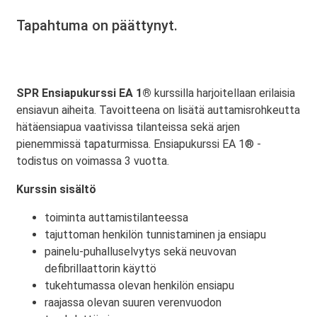
Tapahtuma on päättynyt.
SPR Ensiapukurssi EA 1®
kurssilla harjoitellaan erilaisia
ensiavun aiheita. Tavoitteena on lisätä auttamisrohkeutta
hätäensiapua vaativissa tilanteissa sekä arjen
pienemmissä tapaturmissa. Ensiapukurssi EA 1® -
todistus on voimassa 3 vuotta.
Kurssin sisältö
toiminta auttamistilanteessa
tajuttoman henkilön tunnistaminen ja ensiapu
painelu-puhalluselvytys sekä neuvovan
defibrillaattorin käyttö
tukehtumassa olevan henkilön ensiapu
raajassa olevan suuren verenvuodon