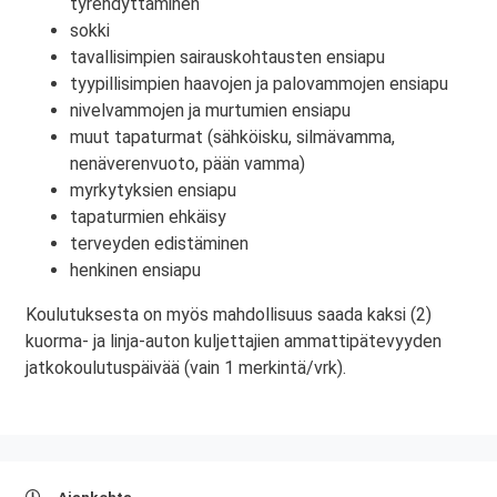
tyrehdyttäminen
sokki
tavallisimpien sairauskohtausten ensiapu
tyypillisimpien haavojen ja palovammojen ensiapu
nivelvammojen ja murtumien ensiapu
muut tapaturmat (sähköisku, silmävamma,
nenäverenvuoto, pään vamma)
myrkytyksien ensiapu
tapaturmien ehkäisy
terveyden edistäminen
henkinen ensiapu
Koulutuksesta on myös mahdollisuus saada kaksi (2)
kuorma- ja linja-auton kuljettajien ammattipätevyyden
jatkokoulutuspäivää (vain 1 merkintä/vrk).