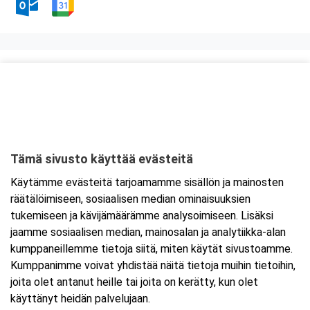
Kurssipaikka
ABC Viipurinportti
Hirsimäenkatu 1
53500 Lappeenranta
Tämä sivusto käyttää evästeitä
Tarkempi kartta ja ajo-ohjeet
Käytämme evästeitä tarjoamamme sisällön ja mainosten
räätälöimiseen, sosiaalisen median ominaisuuksien
tukemiseen ja kävijämäärämme analysoimiseen. Lisäksi
jaamme sosiaalisen median, mainosalan ja analytiikka-alan
kumppaneillemme tietoja siitä, miten käytät sivustoamme.
Kumppanimme voivat yhdistää näitä tietoja muihin tietoihin,
joita olet antanut heille tai joita on kerätty, kun olet
käyttänyt heidän palvelujaan.