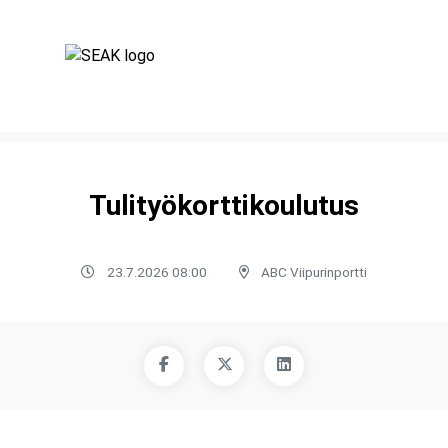
Tulityökorttikoulutus
23.7.2026 08:00
ABC Viipurinportti