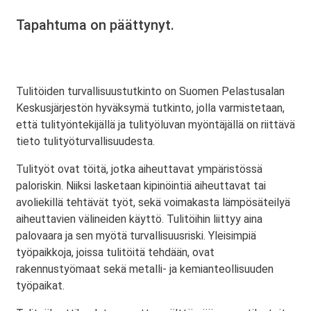
Tapahtuma on päättynyt.
Tulitöiden turvallisuustutkinto on Suomen Pelastusalan
Keskusjärjestön hyväksymä tutkinto, jolla varmistetaan,
että tulityöntekijällä ja tulityöluvan myöntäjällä on riittävä
tieto tulityöturvallisuudesta.
Tulityöt ovat töitä, jotka aiheuttavat ympäristössä
paloriskin. Niiksi lasketaan kipinöintiä aiheuttavat tai
avoliekillä tehtävät työt, sekä voimakasta lämpösäteilyä
aiheuttavien välineiden käyttö. Tulitöihin liittyy aina
palovaara ja sen myötä turvallisuusriski. Yleisimpiä
työpaikkoja, joissa tulitöitä tehdään, ovat
rakennustyömaat sekä metalli- ja kemianteollisuuden
työpaikat.