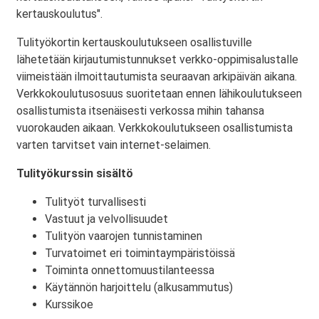
kertauskoulutus".
Tulityökortin kertauskoulutukseen osallistuville
lähetetään kirjautumistunnukset verkko-oppimisalustalle
viimeistään ilmoittautumista seuraavan arkipäivän aikana.
Verkkokoulutusosuus suoritetaan ennen lähikoulutukseen
osallistumista itsenäisesti verkossa mihin tahansa
vuorokauden aikaan. Verkkokoulutukseen osallistumista
varten tarvitset vain internet-selaimen.
Tulityökurssin sisältö
Tulityöt turvallisesti
Vastuut ja velvollisuudet
Tulityön vaarojen tunnistaminen
Turvatoimet eri toimintaympäristöissä
Toiminta onnettomuustilanteessa
Käytännön harjoittelu (alkusammutus)
Kurssikoe