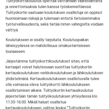
Tulityökorttikoulutus opettaa välttämään vaaratilanteita
ja onnettomuuksia tulen kanssa työskenneltäessä.
Tulityökortin saatuaan koulutuksen osallistuja on oppinut
huomioimaan riskejä ja tulemaan entistä tietoisemmaksi
työturvallisuudesta, sekä tietää miten vahingoilta voidaan
välttyä.
Koulutukseen ei sisälly tarjoiluita. Koulutuspaikan
läheisyydessä on mahdollisuus omakustanteiseen
lounaaseen.
Järjestämme tulityökorttikoulutukset siten, että
kertaajat voivat halutessaan suorittaa tulityökortin
kertauskoulutuksen verkkokoulutuksen ja lähikoulutuksen
yhdistelmänä. Kertauskoulutukseen osallistuvalla tulee
olla voimassa oleva tulityökortti lähikoulutukseen
osallistumisen aikana. Tulityökortin kertauskoulutus
järjestetään tämän tulityökoulutuksen yhteydessä klo
11:30-16:00. Mikäli haluat osallistua
kertauskoulutukseen, valitse lipuksi "Tulityökortin