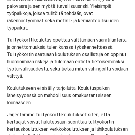
palovaara ja sen myötä turvallisuusriski. Yleisimpiä
työpaikkoja, joissa tulitöitä tehdään, ovat
rakennustyömaat sekä metalli- ja kemianteollisuuden
työpaikat.
Tulityökorttikoulutus opettaa välttämään vaaratilanteita
ja onnettomuuksia tulen kanssa työskenneltäessä.
Tulityökortin saatuaan koulutuksen osallistuja on oppinut
huomioimaan riskejä ja tulemaan entistä tietoisemmaksi
työturvallisuudesta, sekä tietää miten vahingoilta voidaan
välttyä.
Koulutukseen ei sisälly tarjoiluita. Koulutuspaikan
läheisyydessä on mahdollisuus omakustanteiseen
lounaaseen.
Järjestämme tulityökorttikoulutukset siten, että
kertaajat voivat halutessaan suorittaa tulityökortin
kertauskoulutuksen verkkokoulutuksen ja lähikoulutuksen