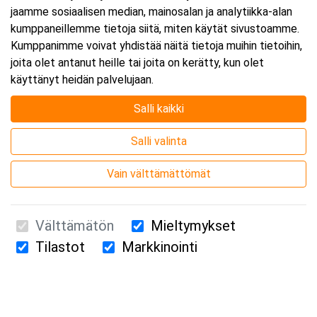
jaamme sosiaalisen median, mainosalan ja analytiikka-alan
kumppaneillemme tietoja siitä, miten käytät sivustoamme.
Kumppanimme voivat yhdistää näitä tietoja muihin tietoihin,
joita olet antanut heille tai joita on kerätty, kun olet
käyttänyt heidän palvelujaan.
Salli kaikki
Salli valinta
Vain välttämättömät
Välttämätön
Mieltymykset
Tilastot
Markkinointi
Suomen Ensiapukoulutus Oy / Valimotie 21 / 00380 Helsinki
010 5251 260 /
kurssille@suomenensiapukoulutus.fi
Tietosuojaseloste ja evästeiden käyttö