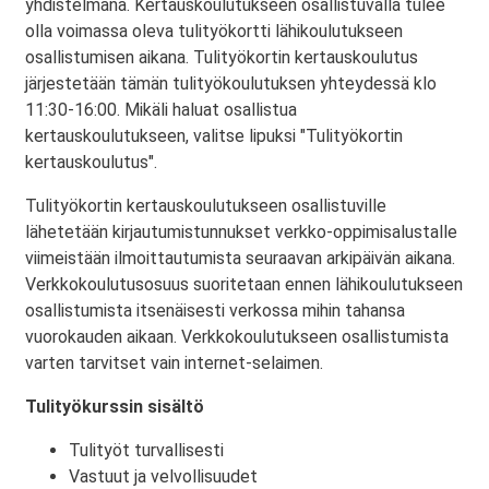
yhdistelmänä. Kertauskoulutukseen osallistuvalla tulee
olla voimassa oleva tulityökortti lähikoulutukseen
osallistumisen aikana. Tulityökortin kertauskoulutus
järjestetään tämän tulityökoulutuksen yhteydessä klo
11:30-16:00. Mikäli haluat osallistua
kertauskoulutukseen, valitse lipuksi "Tulityökortin
kertauskoulutus".
Tulityökortin kertauskoulutukseen osallistuville
lähetetään kirjautumistunnukset verkko-oppimisalustalle
viimeistään ilmoittautumista seuraavan arkipäivän aikana.
Verkkokoulutusosuus suoritetaan ennen lähikoulutukseen
osallistumista itsenäisesti verkossa mihin tahansa
vuorokauden aikaan. Verkkokoulutukseen osallistumista
varten tarvitset vain internet-selaimen.
Tulityökurssin sisältö
Tulityöt turvallisesti
Vastuut ja velvollisuudet