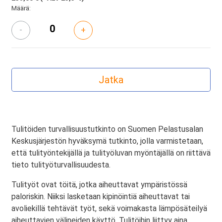
Määrä:
-
+
Tulitöiden turvallisuustutkinto on Suomen Pelastusalan
Keskusjärjestön hyväksymä tutkinto, jolla varmistetaan,
että tulityöntekijällä ja tulityöluvan myöntäjällä on riittävä
tieto tulityöturvallisuudesta.
Tulityöt ovat töitä, jotka aiheuttavat ympäristössä
paloriskin. Niiksi lasketaan kipinöintiä aiheuttavat tai
avoliekillä tehtävät työt, sekä voimakasta lämpösäteilyä
aiheuttavien välineiden käyttö. Tulitöihin liittyy aina