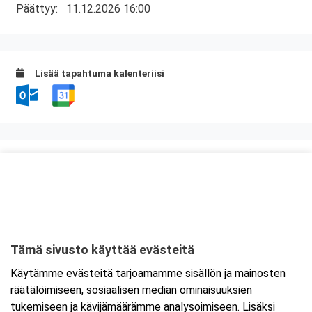
Päättyy:
11.12.2026 16:00
Lisää tapahtuma kalenteriisi
Kurssipaikka
Opetusravintola Paviljonki
Rajalahdenkatu 4
57200 Savonlinna
Tämä sivusto käyttää evästeitä
Tarkempi kartta ja ajo-ohjeet
Käytämme evästeitä tarjoamamme sisällön ja mainosten
räätälöimiseen, sosiaalisen median ominaisuuksien
tukemiseen ja kävijämäärämme analysoimiseen. Lisäksi