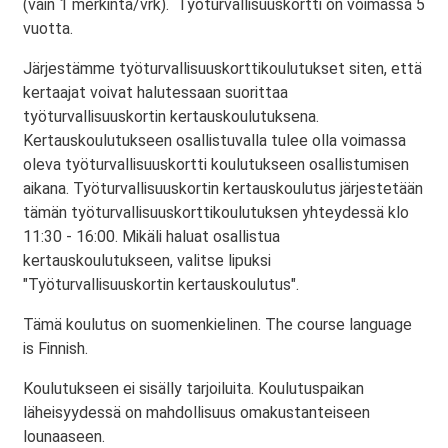
(vain 1 merkintä/vrk). Työturvallisuuskortti on voimassa 5
vuotta.
Järjestämme työturvallisuuskorttikoulutukset siten, että
kertaajat voivat halutessaan suorittaa
työturvallisuuskortin kertauskoulutuksena.
Kertauskoulutukseen osallistuvalla tulee olla voimassa
oleva työturvallisuuskortti koulutukseen osallistumisen
aikana. Työturvallisuuskortin kertauskoulutus järjestetään
tämän työturvallisuuskorttikoulutuksen yhteydessä klo
11:30 - 16:00. Mikäli haluat osallistua
kertauskoulutukseen, valitse lipuksi
"Työturvallisuuskortin kertauskoulutus".
Tämä koulutus on suomenkielinen. The course language
is Finnish.
Koulutukseen ei sisälly tarjoiluita. Koulutuspaikan
läheisyydessä on mahdollisuus omakustanteiseen
lounaaseen.