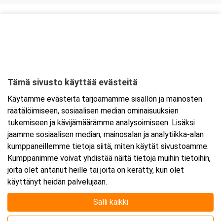
Kurssipaikka
ABC Tuukkala
Annilantie 2
50500 Mikkeli
Tämä sivusto käyttää evästeitä
Tarkempi kartta ja ajo-ohjeet
Käytämme evästeitä tarjoamamme sisällön ja mainosten
räätälöimiseen, sosiaalisen median ominaisuuksien
tukemiseen ja kävijämäärämme analysoimiseen. Lisäksi
jaamme sosiaalisen median, mainosalan ja analytiikka-alan
kumppaneillemme tietoja siitä, miten käytät sivustoamme.
Kumppanimme voivat yhdistää näitä tietoja muihin tietoihin,
joita olet antanut heille tai joita on kerätty, kun olet
käyttänyt heidän palvelujaan.
Salli kaikki