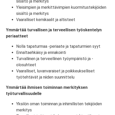
sisältö ja merkitys
Yleisimpien ja merkittävimpien kuormitustekijöiden
sisältö ja merkitys
Vaaralliset kemikaalit ja altisteet
Ymmärtää turvallisen ja terveellisen työskentelyn
periaatteet
Nolla tapaturmaa -periaate ja tapaturmien syyt
Ennaltaehkäisy ja ennakointi
Turvallinen ja terveellinen työympäristö ja -
olosuhteet
Vaaralliset, luvanvaraiset ja poikkeukselliset
työtehtävät ja niiden suunnittelu
Ymmärtää ihmisen toiminnan merkityksen
työturvallisuudelle
Yksilön oman toiminnan ja inhimillisten tekijöiden
merkitys