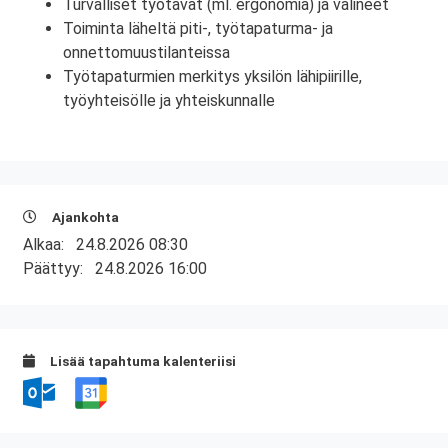
Turvalliset työtavat (ml. ergonomia) ja välineet
Toiminta läheltä piti-, työtapaturma- ja
onnettomuustilanteissa
Työtapaturmien merkitys yksilön lähipiirille,
työyhteisölle ja yhteiskunnalle
Ajankohta
Alkaa:
24.8.2026 08:30
Päättyy:
24.8.2026 16:00
Lisää tapahtuma kalenteriisi