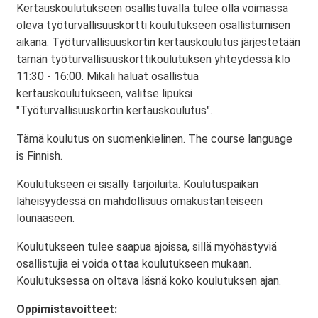
Kertauskoulutukseen osallistuvalla tulee olla voimassa
oleva työturvallisuuskortti koulutukseen osallistumisen
aikana. Työturvallisuuskortin kertauskoulutus järjestetään
tämän työturvallisuuskorttikoulutuksen yhteydessä klo
11:30 - 16:00. Mikäli haluat osallistua
kertauskoulutukseen, valitse lipuksi
"Työturvallisuuskortin kertauskoulutus".
Tämä koulutus on suomenkielinen. The course language
is Finnish.
Koulutukseen ei sisälly tarjoiluita. Koulutuspaikan
läheisyydessä on mahdollisuus omakustanteiseen
lounaaseen.
Koulutukseen tulee saapua ajoissa, sillä myöhästyviä
osallistujia ei voida ottaa koulutukseen mukaan.
Koulutuksessa on oltava läsnä koko koulutuksen ajan.
Oppimistavoitteet: