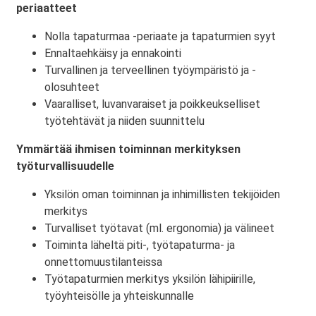
periaatteet
Nolla tapaturmaa -periaate ja tapaturmien syyt
Ennaltaehkäisy ja ennakointi
Turvallinen ja terveellinen työympäristö ja -
olosuhteet
Vaaralliset, luvanvaraiset ja poikkeukselliset
työtehtävät ja niiden suunnittelu
Ymmärtää ihmisen toiminnan merkityksen
työturvallisuudelle
Yksilön oman toiminnan ja inhimillisten tekijöiden
merkitys
Turvalliset työtavat (ml. ergonomia) ja välineet
Toiminta läheltä piti-, työtapaturma- ja
onnettomuustilanteissa
Työtapaturmien merkitys yksilön lähipiirille,
työyhteisölle ja yhteiskunnalle