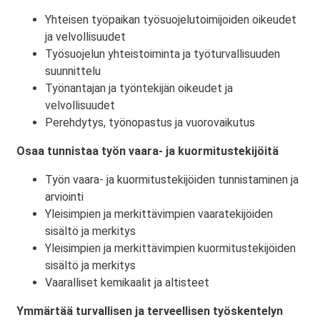
Yhteisen työpaikan työsuojelutoimijoiden oikeudet
ja velvollisuudet
Työsuojelun yhteistoiminta ja työturvallisuuden
suunnittelu
Työnantajan ja työntekijän oikeudet ja
velvollisuudet
Perehdytys, työnopastus ja vuorovaikutus
Osaa tunnistaa työn vaara- ja kuormitustekijöitä
Työn vaara- ja kuormitustekijöiden tunnistaminen ja
arviointi
Yleisimpien ja merkittävimpien vaaratekijöiden
sisältö ja merkitys
Yleisimpien ja merkittävimpien kuormitustekijöiden
sisältö ja merkitys
Vaaralliset kemikaalit ja altisteet
Ymmärtää turvallisen ja terveellisen työskentelyn