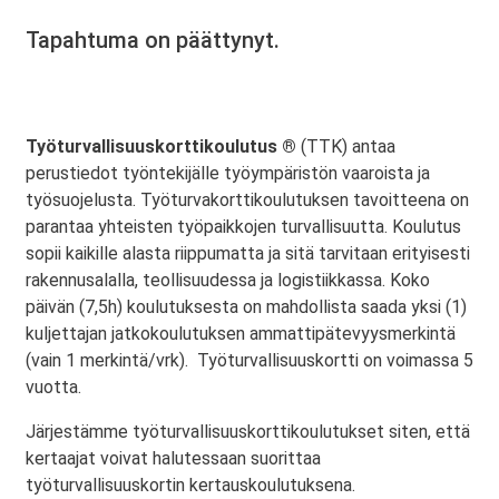
Tapahtuma on päättynyt.
Työturvallisuuskorttikoulutus ®
(TTK) antaa
perustiedot työntekijälle työympäristön vaaroista ja
työsuojelusta. Työturvakorttikoulutuksen tavoitteena on
parantaa yhteisten työpaikkojen turvallisuutta. Koulutus
sopii kaikille alasta riippumatta ja sitä tarvitaan erityisesti
rakennusalalla, teollisuudessa ja logistiikkassa. Koko
päivän (7,5h) koulutuksesta on mahdollista saada yksi (1)
kuljettajan jatkokoulutuksen ammattipätevyysmerkintä
(vain 1 merkintä/vrk). Työturvallisuuskortti on voimassa 5
vuotta.
Järjestämme työturvallisuuskorttikoulutukset siten, että
kertaajat voivat halutessaan suorittaa
työturvallisuuskortin kertauskoulutuksena.