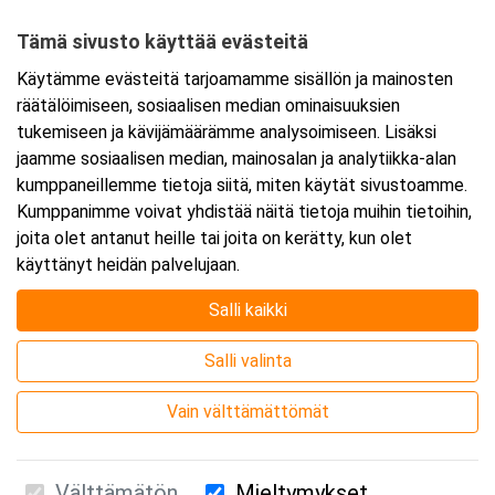
08350 Lohja
Tämä sivusto käyttää evästeitä
Tarkempi kartta ja ajo-ohjeet
Käytämme evästeitä tarjoamamme sisällön ja mainosten
räätälöimiseen, sosiaalisen median ominaisuuksien
tukemiseen ja kävijämäärämme analysoimiseen. Lisäksi
jaamme sosiaalisen median, mainosalan ja analytiikka-alan
kumppaneillemme tietoja siitä, miten käytät sivustoamme.
Kumppanimme voivat yhdistää näitä tietoja muihin tietoihin,
joita olet antanut heille tai joita on kerätty, kun olet
käyttänyt heidän palvelujaan.
Salli kaikki
Salli valinta
Vain välttämättömät
Välttämätön
Mieltymykset