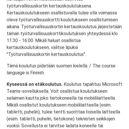
työturvallisuuskortin kertauskoulutuksena.
Kertauskoulutukseen osallistuvalla tulee olla voimassa
oleva työturvallisuuskortti koulutukseen osallistumisen
aikana. Työturvallisuuskortin kertauskoulutus järjestetään
tämän työturvallisuuskorttikoulutuksen yhteydessä klo
11:30 - 16:00. Mikäli haluat osallistua
kertauskoulutukseen, valitse lipuksi
"Työturvallisuuskortin kertauskoulutus".
Tämä koulutus pidetään suomen kielellä. / The course
language is Finnish.
Kyseessä on etäkoulutus.
Koulutus tapahtuu Microsoft
Teams-sovelluksella. Voit osallistua koulutukseen
selaimen kautta joko tietokoneella tai mobiililaitteella.
Mikäli osallistut koulutukseen mobiililaitteella (esim.
tabletti, puhelin), tulee tentti suorittaa toisella laitteella
(esim. tabletti, puhelin, tietokone) teknisten seikkojen
vuoksi. Sovellusta ei tarvitse ladata koneelle tai