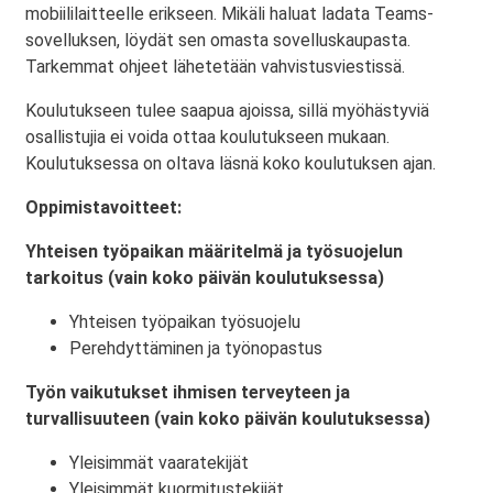
mobiililaitteelle erikseen. Mikäli haluat ladata Teams-
sovelluksen, löydät sen omasta sovelluskaupasta.
Tarkemmat ohjeet lähetetään vahvistusviestissä.
Koulutukseen tulee saapua ajoissa, sillä myöhästyviä
osallistujia ei voida ottaa koulutukseen mukaan.
Koulutuksessa on oltava läsnä koko koulutuksen ajan.
Oppimistavoitteet:
Yhteisen työpaikan määritelmä ja työsuojelun
tarkoitus (vain koko päivän koulutuksessa)
Yhteisen työpaikan työsuojelu
Perehdyttäminen ja työnopastus
Työn vaikutukset ihmisen terveyteen ja
turvallisuuteen (vain koko päivän koulutuksessa)
Yleisimmät vaaratekijät
Yleisimmät kuormitustekijät