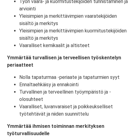
Työn vaara- ja kuormitustekijöiden tunnistaminen ja
arviointi
Yleisimpien ja merkittävimpien vaaratekijöiden
sisältö ja merkitys
Yleisimpien ja merkittävimpien kuormitustekijöiden
sisältö ja merkitys
Vaaralliset kemikaalit ja altisteet
Ymmärtää turvallisen ja terveellisen työskentelyn
periaatteet
Nolla tapaturmaa -periaate ja tapaturmien syyt
Ennaltaehkäisy ja ennakointi
Turvallinen ja terveellinen työympäristö ja -
olosuhteet
Vaaralliset, luvanvaraiset ja poikkeukselliset
työtehtävät ja niiden suunnittelu
Ymmärtää ihmisen toiminnan merkityksen
työturvallisuudelle