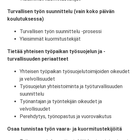
Turvallisen työn suunnittelu (vain koko päivän
koulutuksessa)
Turvallisen työn suunnittelu -prosessi
Yleisimmät kuormitustekijät
Tietää yhteisen työpaikan työsuojelun ja -
turvallisuuden periaatteet
Yhteisen työpaikan työsuojelutoimijoiden oikeudet
ja velvollisuudet
Työsuojelun yhteistoiminta ja työturvallisuuden
suunnittelu
Työnantajan ja työntekijän oikeudet ja
velvollisuudet
Perehdytys, työnopastus ja vuorovaikutus
Osaa tunnistaa työn vaara- ja kuormitustekijöitä