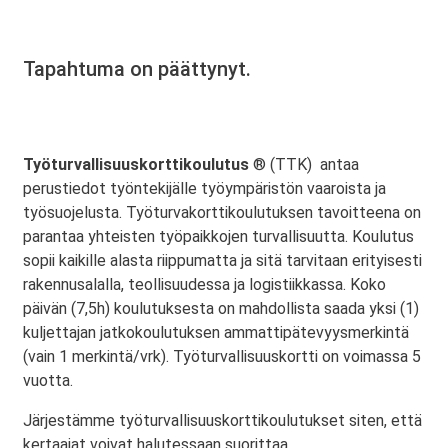
Tapahtuma on päättynyt.
Työturvallisuuskorttikoulutus
® (TTK) antaa
perustiedot työntekijälle työympäristön vaaroista ja
työsuojelusta. Työturvakorttikoulutuksen tavoitteena on
parantaa yhteisten työpaikkojen turvallisuutta. Koulutus
sopii kaikille alasta riippumatta ja sitä tarvitaan erityisesti
rakennusalalla, teollisuudessa ja logistiikkassa. Koko
päivän (7,5h) koulutuksesta on mahdollista saada yksi (1)
kuljettajan jatkokoulutuksen ammattipätevyysmerkintä
(vain 1 merkintä/vrk). Työturvallisuuskortti on voimassa 5
vuotta.
Järjestämme työturvallisuuskorttikoulutukset siten, että
kertaajat voivat halutessaan suorittaa