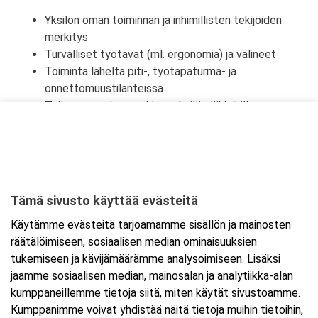
Yksilön oman toiminnan ja inhimillisten tekijöiden
merkitys
Turvalliset työtavat (ml. ergonomia) ja välineet
Toiminta läheltä piti-, työtapaturma- ja
onnettomuustilanteissa
Työtapaturmien merkitys yksilön lähipiirille,
työyhteisölle ja yhteiskunnalle
Tämä sivusto käyttää evästeitä
Ajankohta
Käytämme evästeitä tarjoamamme sisällön ja mainosten
Alkaa:
18.12.2025 08:30
räätälöimiseen, sosiaalisen median ominaisuuksien
Päättyy:
18.12.2025 16:00
tukemiseen ja kävijämäärämme analysoimiseen. Lisäksi
jaamme sosiaalisen median, mainosalan ja analytiikka-alan
kumppaneillemme tietoja siitä, miten käytät sivustoamme.
Lisää tapahtuma kalenteriisi
Kumppanimme voivat yhdistää näitä tietoja muihin tietoihin,