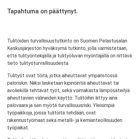
Tapahtuma on päättynyt.
Tulitöiden turvallisuustutkinto on Suomen Pelastusalan
Keskusjärjestön hyväksymä tutkinto, jolla varmistetaan,
että tulityöntekijällä ja tulityöluvan myöntäjällä on riittävä
tieto tulityöturvallisuudesta.
Tulityöt ovat töitä, jotka aiheuttavat ympäristössä
paloriskin. Niiksi lasketaan kipinöintiä aiheuttavat tai
avoliekillä tehtävät työt, sekä voimakasta lämpösäteilyä
aiheuttavien välineiden käyttö. Tulitöihin liittyy aina
palovaara ja sen myötä turvallisuusriski. Yleisimpiä
työpaikkoja, joissa tulitöitä tehdään, ovat
rakennustyömaat sekä metalli- ja kemianteollisuuden
työpaikat.