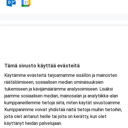
Kurssipaikka
ABC Lohja
Hossanmäentie 1
08350 Lohja
Tämä sivusto käyttää evästeitä
Tarkempi kartta ja ajo-ohjeet
Käytämme evästeitä tarjoamamme sisällön ja mainosten
räätälöimiseen, sosiaalisen median ominaisuuksien
tukemiseen ja kävijämäärämme analysoimiseen. Lisäksi
jaamme sosiaalisen median, mainosalan ja analytiikka-alan
kumppaneillemme tietoja siitä, miten käytät sivustoamme.
Kumppanimme voivat yhdistää näitä tietoja muihin tietoihin,
joita olet antanut heille tai joita on kerätty, kun olet
käyttänyt heidän palvelujaan.