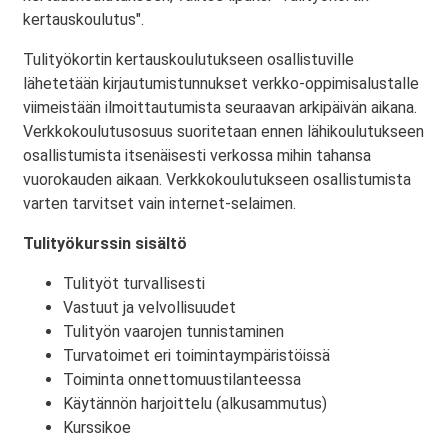
kertauskoulutus".
Tulityökortin kertauskoulutukseen osallistuville
lähetetään kirjautumistunnukset verkko-oppimisalustalle
viimeistään ilmoittautumista seuraavan arkipäivän aikana.
Verkkokoulutusosuus suoritetaan ennen lähikoulutukseen
osallistumista itsenäisesti verkossa mihin tahansa
vuorokauden aikaan. Verkkokoulutukseen osallistumista
varten tarvitset vain internet-selaimen.
Tulityökurssin sisältö
Tulityöt turvallisesti
Vastuut ja velvollisuudet
Tulityön vaarojen tunnistaminen
Turvatoimet eri toimintaympäristöissä
Toiminta onnettomuustilanteessa
Käytännön harjoittelu (alkusammutus)
Kurssikoe