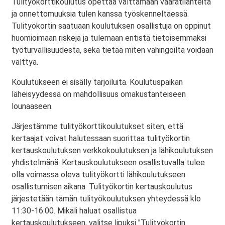
Tulityökorttikoulutus opettaa välttämään vaaratilanteita
ja onnettomuuksia tulen kanssa työskenneltäessä.
Tulityökortin saatuaan koulutuksen osallistuja on oppinut
huomioimaan riskejä ja tulemaan entistä tietoisemmaksi
työturvallisuudesta, sekä tietää miten vahingoilta voidaan
välttyä.
Koulutukseen ei sisälly tarjoiluita. Koulutuspaikan
läheisyydessä on mahdollisuus omakustanteiseen
lounaaseen.
Järjestämme tulityökorttikoulutukset siten, että
kertaajat voivat halutessaan suorittaa tulityökortin
kertauskoulutuksen verkkokoulutuksen ja lähikoulutuksen
yhdistelmänä. Kertauskoulutukseen osallistuvalla tulee
olla voimassa oleva tulityökortti lähikoulutukseen
osallistumisen aikana. Tulityökortin kertauskoulutus
järjestetään tämän tulityökoulutuksen yhteydessä klo
11:30-16:00. Mikäli haluat osallistua
kertauskoulutukseen, valitse lipuksi "Tulityökortin