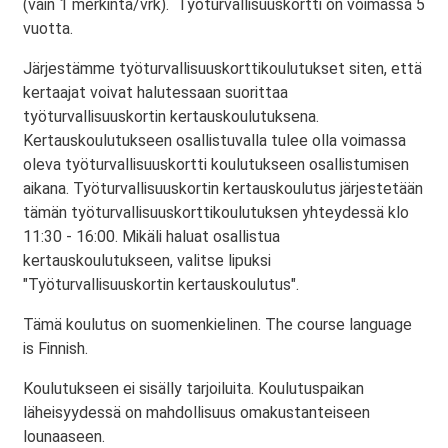
(vain 1 merkintä/vrk). Työturvallisuuskortti on voimassa 5
vuotta.
Järjestämme työturvallisuuskorttikoulutukset siten, että
kertaajat voivat halutessaan suorittaa
työturvallisuuskortin kertauskoulutuksena.
Kertauskoulutukseen osallistuvalla tulee olla voimassa
oleva työturvallisuuskortti koulutukseen osallistumisen
aikana. Työturvallisuuskortin kertauskoulutus järjestetään
tämän työturvallisuuskorttikoulutuksen yhteydessä klo
11:30 - 16:00. Mikäli haluat osallistua
kertauskoulutukseen, valitse lipuksi
"Työturvallisuuskortin kertauskoulutus".
Tämä koulutus on suomenkielinen. The course language
is Finnish.
Koulutukseen ei sisälly tarjoiluita. Koulutuspaikan
läheisyydessä on mahdollisuus omakustanteiseen
lounaaseen.