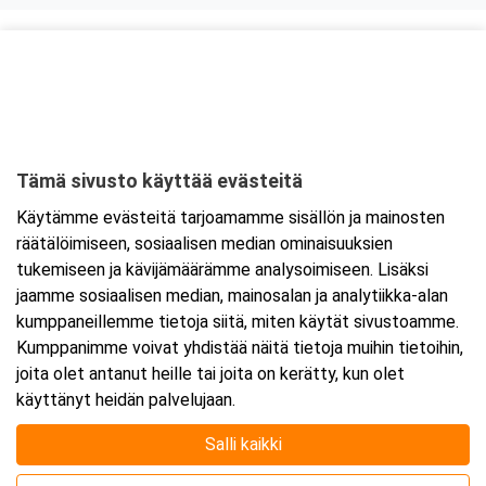
Kurssipaikka
Lounasravintola Saarikoski
Niittytie 12 (2.krs)
01510 Vantaa
Tämä sivusto käyttää evästeitä
Tarkempi kartta ja ajo-ohjeet
Käytämme evästeitä tarjoamamme sisällön ja mainosten
räätälöimiseen, sosiaalisen median ominaisuuksien
tukemiseen ja kävijämäärämme analysoimiseen. Lisäksi
jaamme sosiaalisen median, mainosalan ja analytiikka-alan
kumppaneillemme tietoja siitä, miten käytät sivustoamme.
Kumppanimme voivat yhdistää näitä tietoja muihin tietoihin,
joita olet antanut heille tai joita on kerätty, kun olet
käyttänyt heidän palvelujaan.
Salli kaikki