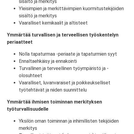
sisältö ja merkitys
Yleisimpien ja merkittävimpien kuormitustekijöiden
sisältö ja merkitys
Vaaralliset kemikaalit ja altisteet
Ymmärtää turvallisen ja terveellisen työskentelyn
periaatteet
Nolla tapaturmaa -periaate ja tapaturmien syyt
Ennaltaehkäisy ja ennakointi
Turvallinen ja terveellinen työympäristö ja -
olosuhteet
Vaaralliset, luvanvaraiset ja poikkeukselliset
työtehtävät ja niiden suunnittelu
Ymmärtää ihmisen toiminnan merkityksen
työturvallisuudelle
Yksilön oman toiminnan ja inhimillisten tekijöiden
merkitys