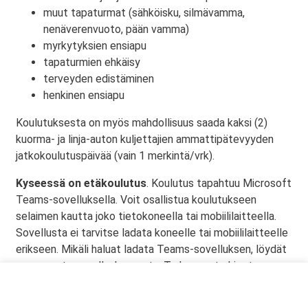
muut tapaturmat (sähköisku, silmävamma,
nenäverenvuoto, pään vamma)
myrkytyksien ensiapu
tapaturmien ehkäisy
terveyden edistäminen
henkinen ensiapu
Koulutuksesta on myös mahdollisuus saada kaksi (2)
kuorma- ja linja-auton kuljettajien ammattipätevyyden
jatkokoulutuspäivää (vain 1 merkintä/vrk).
Kyseessä on etäkoulutus
. Koulutus tapahtuu Microsoft
Teams-sovelluksella. Voit osallistua koulutukseen
selaimen kautta joko tietokoneella tai mobiililaitteella.
Sovellusta ei tarvitse ladata koneelle tai mobiililaitteelle
erikseen. Mikäli haluat ladata Teams-sovelluksen, löydät
sen omasta sovelluskaupasta. Tarkemmat ohjeet
lähetetään vahvistusviestissä