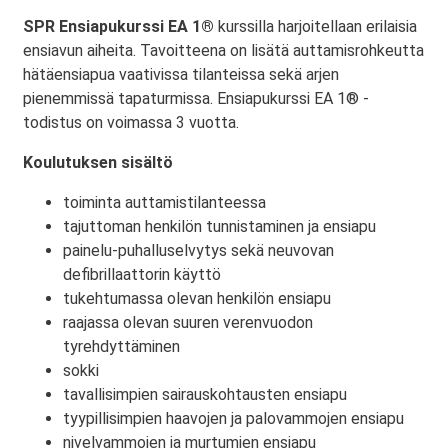
SPR Ensiapukurssi EA 1®
kurssilla harjoitellaan erilaisia
ensiavun aiheita. Tavoitteena on lisätä auttamisrohkeutta
hätäensiapua vaativissa tilanteissa sekä arjen
pienemmissä tapaturmissa. Ensiapukurssi EA 1® -
todistus on voimassa 3 vuotta.
Koulutuksen sisältö
toiminta auttamistilanteessa
tajuttoman henkilön tunnistaminen ja ensiapu
painelu-puhalluselvytys sekä neuvovan
defibrillaattorin käyttö
tukehtumassa olevan henkilön ensiapu
raajassa olevan suuren verenvuodon
tyrehdyttäminen
sokki
tavallisimpien sairauskohtausten ensiapu
tyypillisimpien haavojen ja palovammojen ensiapu
nivelvammojen ja murtumien ensiapu