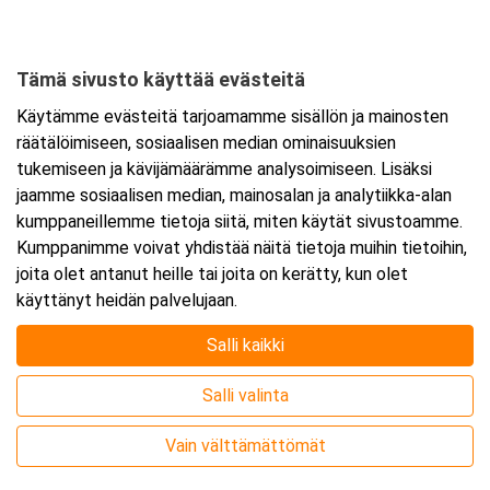
Tämä sivusto käyttää evästeitä
Ajankohta
Käytämme evästeitä tarjoamamme sisällön ja mainosten
Alkaa:
12.11.2026 08:30
räätälöimiseen, sosiaalisen median ominaisuuksien
Päättyy:
13.11.2026 15:30
tukemiseen ja kävijämäärämme analysoimiseen. Lisäksi
jaamme sosiaalisen median, mainosalan ja analytiikka-alan
kumppaneillemme tietoja siitä, miten käytät sivustoamme.
Lisää tapahtuma kalenteriisi
Kumppanimme voivat yhdistää näitä tietoja muihin tietoihin,
joita olet antanut heille tai joita on kerätty, kun olet
käyttänyt heidän palvelujaan.
Salli kaikki
Kurssipaikka
Salli valinta
Webinaari
Vain välttämättömät