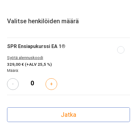
Valitse henkilöiden määrä
SPR Ensiapukurssi EA 1®
Syötä alennuskoodi
329,00 €
(+ALV 25,5 %)
Määrä:
-
+