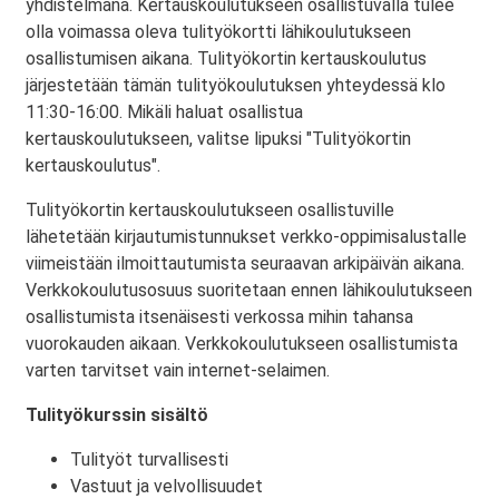
yhdistelmänä. Kertauskoulutukseen osallistuvalla tulee
olla voimassa oleva tulityökortti lähikoulutukseen
osallistumisen aikana. Tulityökortin kertauskoulutus
järjestetään tämän tulityökoulutuksen yhteydessä klo
11:30-16:00. Mikäli haluat osallistua
kertauskoulutukseen, valitse lipuksi "Tulityökortin
kertauskoulutus".
Tulityökortin kertauskoulutukseen osallistuville
lähetetään kirjautumistunnukset verkko-oppimisalustalle
viimeistään ilmoittautumista seuraavan arkipäivän aikana.
Verkkokoulutusosuus suoritetaan ennen lähikoulutukseen
osallistumista itsenäisesti verkossa mihin tahansa
vuorokauden aikaan. Verkkokoulutukseen osallistumista
varten tarvitset vain internet-selaimen.
Tulityökurssin sisältö
Tulityöt turvallisesti
Vastuut ja velvollisuudet