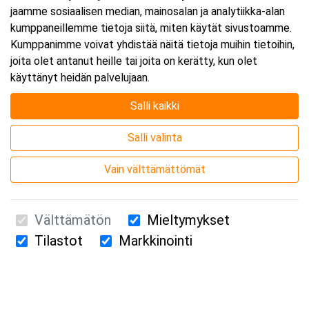
jaamme sosiaalisen median, mainosalan ja analytiikka-alan
kumppaneillemme tietoja siitä, miten käytät sivustoamme.
Kumppanimme voivat yhdistää näitä tietoja muihin tietoihin,
joita olet antanut heille tai joita on kerätty, kun olet
käyttänyt heidän palvelujaan.
Salli kaikki
Salli valinta
Vain välttämättömät
Välttämätön
Mieltymykset
Tilastot
Markkinointi
Suomen Ensiapukoulutus Oy / Valimotie 21 / 00380 Helsinki
010 5251 260 /
kurssille@suomenensiapukoulutus.fi
Tietosuojaseloste ja evästeiden käyttö