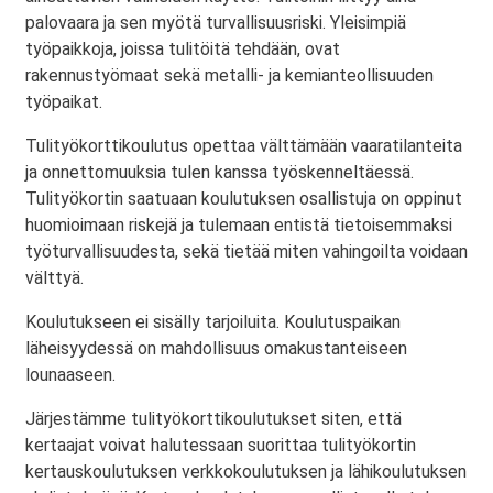
palovaara ja sen myötä turvallisuusriski. Yleisimpiä
työpaikkoja, joissa tulitöitä tehdään, ovat
rakennustyömaat sekä metalli- ja kemianteollisuuden
työpaikat.
Tulityökorttikoulutus opettaa välttämään vaaratilanteita
ja onnettomuuksia tulen kanssa työskenneltäessä.
Tulityökortin saatuaan koulutuksen osallistuja on oppinut
huomioimaan riskejä ja tulemaan entistä tietoisemmaksi
työturvallisuudesta, sekä tietää miten vahingoilta voidaan
välttyä.
Koulutukseen ei sisälly tarjoiluita. Koulutuspaikan
läheisyydessä on mahdollisuus omakustanteiseen
lounaaseen.
Järjestämme tulityökorttikoulutukset siten, että
kertaajat voivat halutessaan suorittaa tulityökortin
kertauskoulutuksen verkkokoulutuksen ja lähikoulutuksen