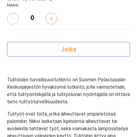
Määrä:
-
+
Tulitöiden turvallisuustutkinto on Suomen Pelastusalan
Keskusjärjestön hyväksymä tutkinto, jolla varmistetaan,
että tulityöntekijällä ja tulityöluvan myöntäjällä on riittävä
tieto tulityöturvallisuudesta.
Tulityöt ovat töitä, jotka aiheuttavat ympäristössä
paloriskin. Niiksi lasketaan kipinöintiä aiheuttavat tai
avoliekillä tehtävät työt, sekä voimakasta lämpösäteilyä
aiheuttavien välineiden käyttö. Tulitöihin liittyy aina