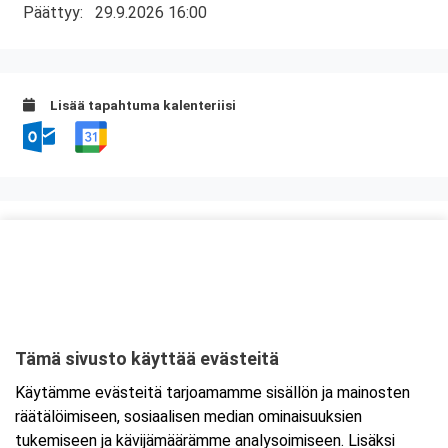
Päättyy:
29.9.2026 16:00
Lisää tapahtuma kalenteriisi
Kurssipaikka
Hotelli Iisalmen Seurahuone
Savonkatu 24
74100 Iisalmi
Tämä sivusto käyttää evästeitä
Tarkempi kartta ja ajo-ohjeet
Käytämme evästeitä tarjoamamme sisällön ja mainosten
räätälöimiseen, sosiaalisen median ominaisuuksien
tukemiseen ja kävijämäärämme analysoimiseen. Lisäksi