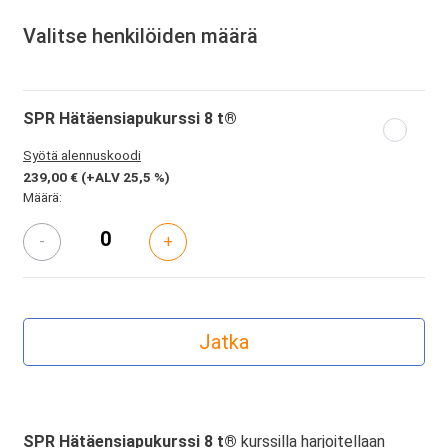
Valitse henkilöiden määrä
SPR Hätäensiapukurssi 8 t®
Syötä alennuskoodi
239,00 €
(+ALV 25,5 %)
Määrä:
-
+
SPR Hätäensiapukurssi 8 t®
kurssilla harjoitellaan