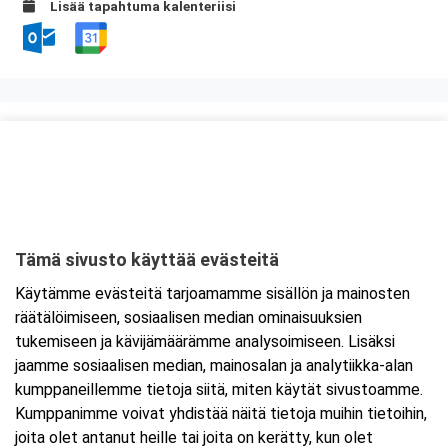
Lisää tapahtuma kalenteriisi
Kurssipaikka
Lounasravintola Saarikoski
Niittytie 12 (2.krs)
01510 Vantaa
Tämä sivusto käyttää evästeitä
Tarkempi kartta ja ajo-ohjeet
Käytämme evästeitä tarjoamamme sisällön ja mainosten
räätälöimiseen, sosiaalisen median ominaisuuksien
tukemiseen ja kävijämäärämme analysoimiseen. Lisäksi
jaamme sosiaalisen median, mainosalan ja analytiikka-alan
kumppaneillemme tietoja siitä, miten käytät sivustoamme.
Kumppanimme voivat yhdistää näitä tietoja muihin tietoihin,
joita olet antanut heille tai joita on kerätty, kun olet