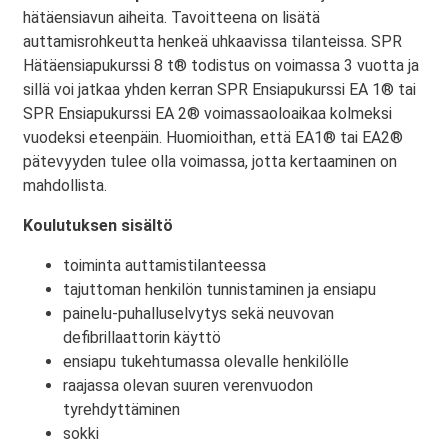
hätäensiavun aiheita. Tavoitteena on lisätä
auttamisrohkeutta henkeä uhkaavissa tilanteissa. SPR
Hätäensiapukurssi 8 t® todistus on voimassa 3 vuotta ja
sillä voi jatkaa yhden kerran SPR Ensiapukurssi EA 1® tai
SPR Ensiapukurssi EA 2® voimassaoloaikaa kolmeksi
vuodeksi eteenpäin. Huomioithan, että EA1® tai EA2®
pätevyyden tulee olla voimassa, jotta kertaaminen on
mahdollista.
Koulutuksen sisältö
toiminta auttamistilanteessa
tajuttoman henkilön tunnistaminen ja ensiapu
painelu-puhalluselvytys sekä neuvovan
defibrillaattorin käyttö
ensiapu tukehtumassa olevalle henkilölle
raajassa olevan suuren verenvuodon
tyrehdyttäminen
sokki