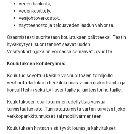
veden hankinta,
vedenkäsittely,
vesijohtoverkostot,
näytteenotto ja talousveden laadun valvonta.
Osaamistesti suoritetaan koulutuksen päätteeksi. Testin
hyväksytysti suorittaneet saavat uuden
Vesityökortin,joka on voimassa seuraavat 5 vuotta.
Koulutuksen kohderyhmä:
Koulutus soveltuu kaikille vesihuoltoalan toimijoille
vesihuoltolaitoksen henkilökunnasta aina urakoitsijoihin ja
konsultteihin sekä LVI-asentajille ja kiinteistönhoitajille.
Koulutukseen osallistuminen edellyttää vahvaa
tunnistautumista. Tunnistautumista varten tarvitset joko
verkkopankkitunnukset tai mobiilivarmenteen.
Koulutuksen hintaan sisältyvät lounas ja kahvitukset.