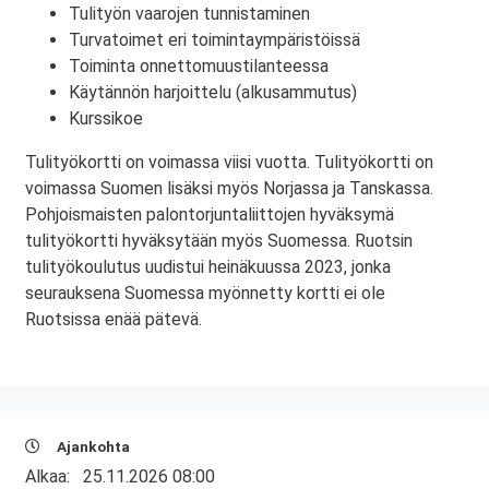
Tulityön vaarojen tunnistaminen
Turvatoimet eri toimintaympäristöissä
Toiminta onnettomuustilanteessa
Käytännön harjoittelu (alkusammutus)
Kurssikoe
Tulityökortti on voimassa viisi vuotta. Tulityökortti on
voimassa Suomen lisäksi myös Norjassa ja Tanskassa.
Pohjoismaisten palontorjuntaliittojen hyväksymä
tulityökortti hyväksytään myös Suomessa. Ruotsin
tulityökoulutus uudistui heinäkuussa 2023, jonka
seurauksena Suomessa myönnetty kortti ei ole
Ruotsissa enää pätevä.
Ajankohta
Alkaa:
25.11.2026 08:00