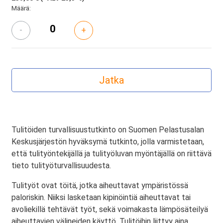
Määrä:
-
+
Tulitöiden turvallisuustutkinto on Suomen Pelastusalan
Keskusjärjestön hyväksymä tutkinto, jolla varmistetaan,
että tulityöntekijällä ja tulityöluvan myöntäjällä on riittävä
tieto tulityöturvallisuudesta.
Tulityöt ovat töitä, jotka aiheuttavat ympäristössä
paloriskin. Niiksi lasketaan kipinöintiä aiheuttavat tai
avoliekillä tehtävät työt, sekä voimakasta lämpösäteilyä
aiheuttavien välineiden käyttö. Tulitöihin liittyy aina