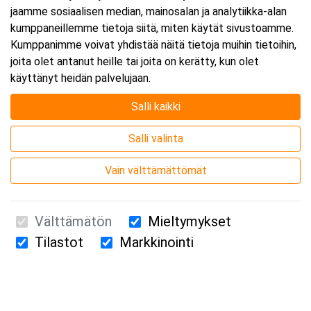
jaamme sosiaalisen median, mainosalan ja analytiikka-alan
kumppaneillemme tietoja siitä, miten käytät sivustoamme.
Kumppanimme voivat yhdistää näitä tietoja muihin tietoihin,
joita olet antanut heille tai joita on kerätty, kun olet
käyttänyt heidän palvelujaan.
Salli kaikki
Salli valinta
Vain välttämättömät
Välttämätön
Mieltymykset
Tilastot
Markkinointi
Suomen Ensiapukoulutus Oy / Valimotie 21 / 00380 Helsinki
010 5251 260 /
kurssille@suomenensiapukoulutus.fi
Tietosuojaseloste ja evästeiden käyttö