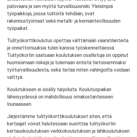
palovaara ja sen myötä turvallisuusriski. Yleisimpiä
työpaikkoja, joissa tulitöitä tehdään, ovat
rakennustyömaat sekä metalli- ja kemianteollisuuden
työpaikat.
Tulityökorttikoulutus opettaa välttämään vaaratilanteita
ja onnettomuuksia tulen kanssa työskenneltäessä.
Tulityökortin saatuaan koulutuksen osallistuja on oppinut
huomioimaan riskejä ja tulemaan entistä tietoisemmaksi
työturvallisuudesta, sekä tietää miten vahingoilta voidaan
välttyä.
Koulutukseen ei sisälly tarjoiluita. Koulutuspaikan
läheisyydessä on mahdollisuus omakustanteiseen
lounaaseen.
Järjestämme tulityökorttikoulutukset siten, että
kertaajat voivat halutessaan suorittaa tulityökortin
kertauskoulutuksen verkkokoulutuksen ja lähikoulutuksen