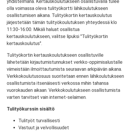
yhdistelmänä. Kertauskoulutukseen osallistuvalla tulee
olla voimassa oleva tulityökortti lähikoulutukseen
osallistumisen aikana. Tulityökortin kertauskoulutus
järjestetään tämän tulityökoulutuksen yhteydessä klo
11:30-16:00. Mikäli haluat osallistua
kertauskoulutukseen, valitse lipuksi "Tulityökortin
kertauskoulutus".
Tulityökortin kertauskoulutukseen osallistuville
lähetetään kirjautumistunnukset verkko-oppimisalustalle
viimeistään ilmoittautumista seuraavan arkipäivän aikana.
Verkkokoulutusosuus suoritetaan ennen lähikoulutukseen
osallistumista itsenäisesti verkossa mihin tahansa
vuorokauden aikaan. Verkkokoulutukseen osallistumista
varten tarvitset vain internet-selaimen.
Tulityökurssin sisältö
Tulityöt turvallisesti
Vastuut ja velvollisuudet