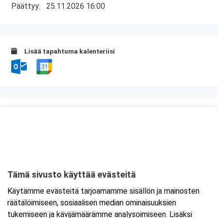
Päättyy:
25.11.2026 16:00
Lisää tapahtuma kalenteriisi
Kurssipaikka
Lounasravintola Saarikoski
Niittytie 12 (2.krs)
01510 Vantaa
Tämä sivusto käyttää evästeitä
Tarkempi kartta ja ajo-ohjeet
Käytämme evästeitä tarjoamamme sisällön ja mainosten
räätälöimiseen, sosiaalisen median ominaisuuksien
tukemiseen ja kävijämäärämme analysoimiseen. Lisäksi