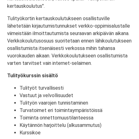
kertauskoulutus".
Tulityökortin kertauskoulutukseen osallistuville
lähetetään kirjautumistunnukset verkko-oppimisalustalle
viimeistään ilmoittautumista seuraavan arkipäivän aikana.
Verkkokoulutusosuus suoritetaan ennen lähikoulutukseen
osallistumista itsenäisesti verkossa mihin tahansa
vuorokauden aikaan. Verkkokoulutukseen osallistumista
varten tarvitset vain internet-selaimen.
Tulityökurssin sisältö
Tulityöt turvallisesti
Vastuut ja velvollisuudet
Tulityön vaarojen tunnistaminen
Turvatoimet eri toimintaympäristöissä
Toiminta onnettomuustilanteessa
Käytännön harjoittelu (alkusammutus)
Kurssikoe