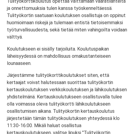
Tulityökorttikoulutus opettaa välttämään vaaratilanteita
ja onnettomuuksia tulen kanssa työskenneltäessä.
Tulityökortin saatuaan koulutuksen osallistuja on oppinut
huomioimaan riskejä ja tulemaan entistä tietoisemmaksi
työturvallisuudesta, sekä tietää miten vahingoilta voidaan
välttyä.
Koulutukseen ei sisälly tarjoiluita. Koulutuspaikan
läheisyydessä on mahdollisuus omakustanteiseen
lounaaseen.
Järjestämme tulityökorttikoulutukset siten, että
kertaajat voivat halutessaan suorittaa tulityökortin
kertauskoulutuksen verkkokoulutuksen ja lähikoulutuksen
yhdistelmänä. Kertauskoulutukseen osallistuvalla tulee
olla voimassa oleva tulityökortti lähikoulutukseen
osallistumisen aikana. Tulityökortin kertauskoulutus
järjestetään tämän tulityökoulutuksen yhteydessä klo
11:30-16:00. Mikäli haluat osallistua
kertauskoulutukseen, valitse lipuksi "Tulityökortin