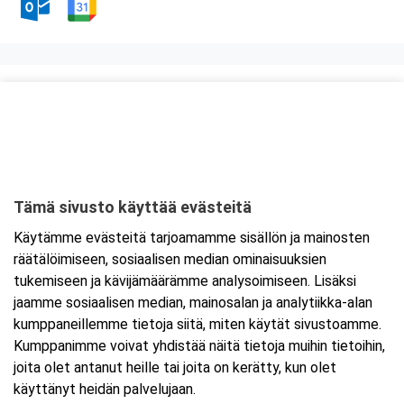
Kurssipaikka
Auriga Business Center
Juhana Herttuan puistokatu 21
20100 Turku
Tämä sivusto käyttää evästeitä
Tarkempi kartta ja ajo-ohjeet
Käytämme evästeitä tarjoamamme sisällön ja mainosten
räätälöimiseen, sosiaalisen median ominaisuuksien
tukemiseen ja kävijämäärämme analysoimiseen. Lisäksi
jaamme sosiaalisen median, mainosalan ja analytiikka-alan
kumppaneillemme tietoja siitä, miten käytät sivustoamme.
Kumppanimme voivat yhdistää näitä tietoja muihin tietoihin,
joita olet antanut heille tai joita on kerätty, kun olet
käyttänyt heidän palvelujaan.