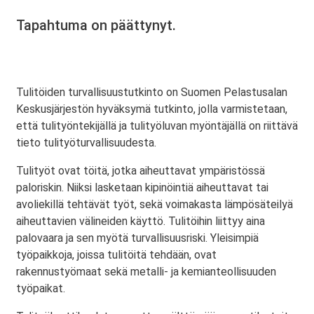
Tapahtuma on päättynyt.
Tulitöiden turvallisuustutkinto on Suomen Pelastusalan
Keskusjärjestön hyväksymä tutkinto, jolla varmistetaan,
että tulityöntekijällä ja tulityöluvan myöntäjällä on riittävä
tieto tulityöturvallisuudesta.
Tulityöt ovat töitä, jotka aiheuttavat ympäristössä
paloriskin. Niiksi lasketaan kipinöintiä aiheuttavat tai
avoliekillä tehtävät työt, sekä voimakasta lämpösäteilyä
aiheuttavien välineiden käyttö. Tulitöihin liittyy aina
palovaara ja sen myötä turvallisuusriski. Yleisimpiä
työpaikkoja, joissa tulitöitä tehdään, ovat
rakennustyömaat sekä metalli- ja kemianteollisuuden
työpaikat.