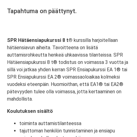
Tapahtuma on päättynyt.
SPR Hätäensiapukurssi 8 t®
kurssilla harjoitellaan
hätäensiavun aiheita. Tavoitteena on lisätä
auttamisrohkeutta henkeä uhkaavissa tilanteissa. SPR
Hätäensiapukurssi 8 t® todistus on voimassa 3 vuotta ja
sillä voi jatkaa yhden kerran SPR Ensiapukurssi EA 1® tai
SPR Ensiapukurssi EA 2® voimassaoloaikaa kolmeksi
vuodeksi eteenpäin. Huomioithan, että EA1® tai EA2®
pätevyyden tulee olla voimassa, jotta kertaaminen on
mahdollista.
Koulutuksen sisältö
toiminta auttamistilanteessa
tajuttoman henkilön tunnistaminen ja ensiapu