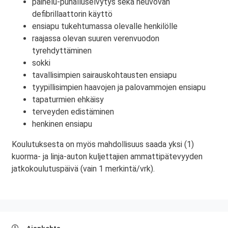
painelu-puhalluselvytys sekä neuvovan
defibrillaattorin käyttö
ensiapu tukehtumassa olevalle henkilölle
raajassa olevan suuren verenvuodon
tyrehdyttäminen
sokki
tavallisimpien sairauskohtausten ensiapu
tyypillisimpien haavojen ja palovammojen ensiapu
tapaturmien ehkäisy
terveyden edistäminen
henkinen ensiapu
Koulutuksesta on myös mahdollisuus saada yksi (1)
kuorma- ja linja-auton kuljettajien ammattipätevyyden
jatkokoulutuspäivä (vain 1 merkintä/vrk).