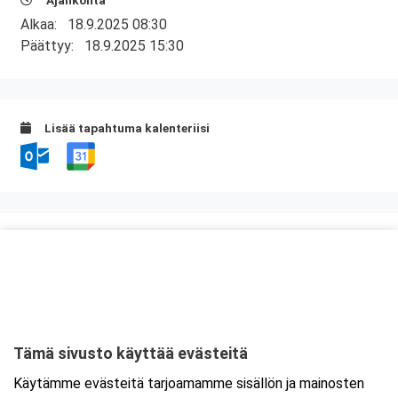
Ajankohta
Alkaa:
18.9.2025 08:30
Päättyy:
18.9.2025 15:30
Lisää tapahtuma kalenteriisi
Kurssipaikka
ABC Forssa
Matkailijankatu 2
30100 Forssa
Tämä sivusto käyttää evästeitä
Tarkempi kartta ja ajo-ohjeet
Käytämme evästeitä tarjoamamme sisällön ja mainosten