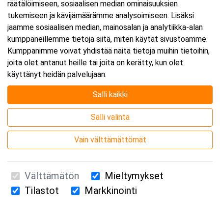
räätälöimiseen, sosiaalisen median ominaisuuksien
tukemiseen ja kävijämäärämme analysoimiseen. Lisäksi
jaamme sosiaalisen median, mainosalan ja analytiikka-alan
kumppaneillemme tietoja siitä, miten käytät sivustoamme.
Kumppanimme voivat yhdistää näitä tietoja muihin tietoihin,
joita olet antanut heille tai joita on kerätty, kun olet
käyttänyt heidän palvelujaan.
Salli kaikki
Salli valinta
Vain välttämättömät
Välttämätön
Mieltymykset
Tilastot
Markkinointi
Suomen Ensiapukoulutus Oy / Valimotie 21 / 00380 Helsinki
010 5251 260 /
kurssille@suomenensiapukoulutus.fi
Tietosuojaseloste ja evästeiden käyttö