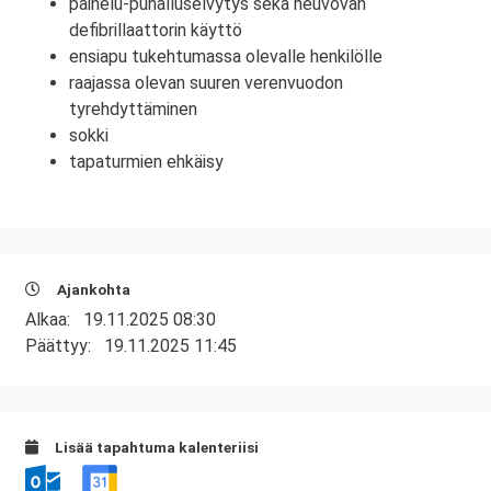
painelu-puhalluselvytys sekä neuvovan
defibrillaattorin käyttö
ensiapu tukehtumassa olevalle henkilölle
raajassa olevan suuren verenvuodon
tyrehdyttäminen
sokki
tapaturmien ehkäisy
Ajankohta
Alkaa:
19.11.2025 08:30
Päättyy:
19.11.2025 11:45
Lisää tapahtuma kalenteriisi