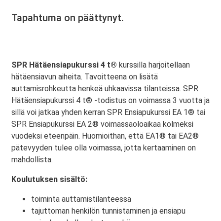
Tapahtuma on päättynyt.
SPR Hätäensiapukurssi 4 t®
kurssilla harjoitellaan
hätäensiavun aiheita. Tavoitteena on lisätä
auttamisrohkeutta henkeä uhkaavissa tilanteissa. SPR
Hätäensiapukurssi 4 t® -todistus on voimassa 3 vuotta ja
sillä voi jatkaa yhden kerran SPR Ensiapukurssi EA 1® tai
SPR Ensiapukurssi EA 2® voimassaoloaikaa kolmeksi
vuodeksi eteenpäin. Huomioithan, että EA1® tai EA2®
pätevyyden tulee olla voimassa, jotta kertaaminen on
mahdollista.
Koulutuksen sisältö:
toiminta auttamistilanteessa
tajuttoman henkilön tunnistaminen ja ensiapu