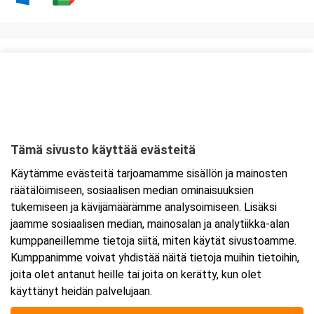
Kurssipaikka
Knitter Business Park
Kutojantie 6-8 (8.krs)
02630 Espoo
Tämä sivusto käyttää evästeitä
Tarkempi kartta ja ajo-ohjeet
Käytämme evästeitä tarjoamamme sisällön ja mainosten
räätälöimiseen, sosiaalisen median ominaisuuksien
tukemiseen ja kävijämäärämme analysoimiseen. Lisäksi
jaamme sosiaalisen median, mainosalan ja analytiikka-alan
kumppaneillemme tietoja siitä, miten käytät sivustoamme.
Kumppanimme voivat yhdistää näitä tietoja muihin tietoihin,
joita olet antanut heille tai joita on kerätty, kun olet
käyttänyt heidän palvelujaan.