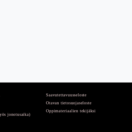
u
Saavutettavuusseloste
Otavan tietosuojaseloste
Oppimateriaalien tekijäksi
ös jonotusaika)