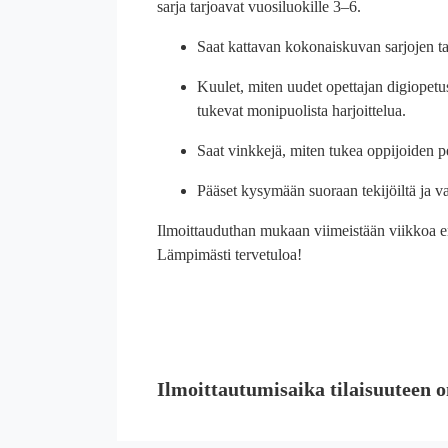
sarja tarjoavat vuosiluokille 3–6.
Saat kattavan kokonaiskuvan sarjojen tar
Kuulet, miten uudet opettajan digiopetusa
tukevat monipuolista harjoittelua.
Saat vinkkejä, miten tukea oppijoiden pe
Pääset kysymään suoraan tekijöiltä ja vai
Ilmoittauduthan mukaan viimeistään viikkoa en
Lämpimästi tervetuloa!
Ilmoittautumisaika tilaisuuteen o