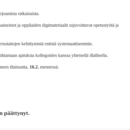
joamista ratkaisuista.
ineistot ja oppilaiden digimateriaalit sujuvoittavat opetustyötä ja
rustaitojen kehittymistä entistä systemaattisemmin.
htamaan ajatuksia kollegoiden kanssa yhteisellä illallisella.
nen tilaisuutta,
16.2.
mennessä.
n päättynyt.