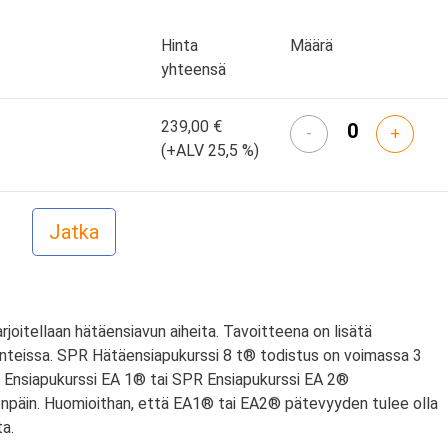
Hinta
Määrä
yhteensä
239,00 €
-
+
(+ALV 25,5 %)
arjoitellaan hätäensiavun aiheita. Tavoitteena on lisätä
anteissa. SPR Hätäensiapukurssi 8 t® todistus on voimassa 3
PR Ensiapukurssi EA 1® tai SPR Ensiapukurssi EA 2®
npäin. Huomioithan, että EA1® tai EA2® pätevyyden tulee olla
a.