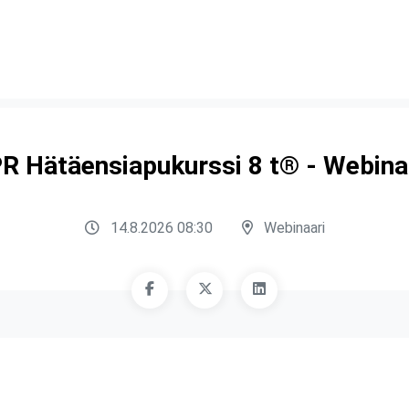
R Hätäensiapukurssi 8 t® - Webina
14.8.2026 08:30
Webinaari