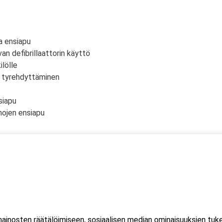
a ensiapu
an defibrillaattorin käyttö
lölle
n tyrehdyttäminen
siapu
mojen ensiapu
 yksi (1) kuorma- ja linja-auton kuljettajien ammattipätevyyden
htuu Microsoft Teams-sovelluksella. Voit osallistua
eella tai mobiililaitteella. Sovellusta ei tarvitse ladata koneell
inosten räätälöimiseen, sosiaalisen median ominaisuuksien tuk