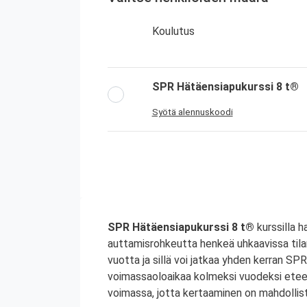
Koulutus
SPR Hätäensiapukurssi 8 t®
Syötä alennuskoodi
SPR Hätäensiapukurssi 8 t®
kurssilla h
auttamisrohkeutta henkeä uhkaavissa til
vuotta ja sillä voi jatkaa yhden kerran S
voimassaoloaikaa kolmeksi vuodeksi etee
voimassa, jotta kertaaminen on mahdollist