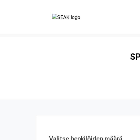
SP
Valitse henkilöiden määrä