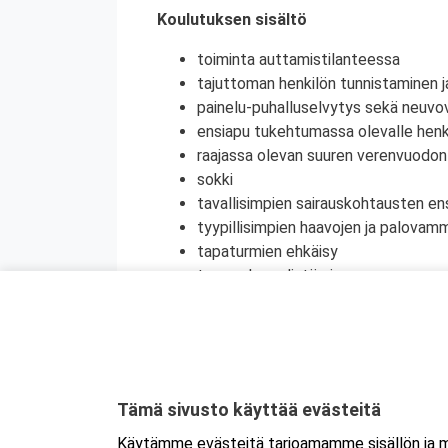
Koulutuksen sisältö
toiminta auttamistilanteessa
tajuttoman henkilön tunnistaminen j
painelu-puhalluselvytys sekä neuvov
ensiapu tukehtumassa olevalle henki
raajassa olevan suuren verenvuodo
sokki
tavallisimpien sairauskohtausten en
tyypillisimpien haavojen ja palovam
tapaturmien ehkäisy
terveyden edistäminen
henkinen ensiapu
Koulutuksesta on myös mahdollisuus saada
jatkokoulutuspäivä (vain 1 merkintä/vrk).
Kyseessä on etäkoulutus.
Koulutus tapa
Tämä sivusto käyttää evästeitä
koulutukseen selaimen kautta joko tietokon
Käytämme evästeitä tarjoamamme sisällön ja ma