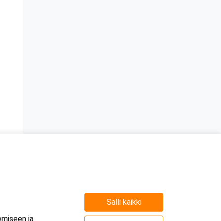
Salli kaikki
e
emiseen ja