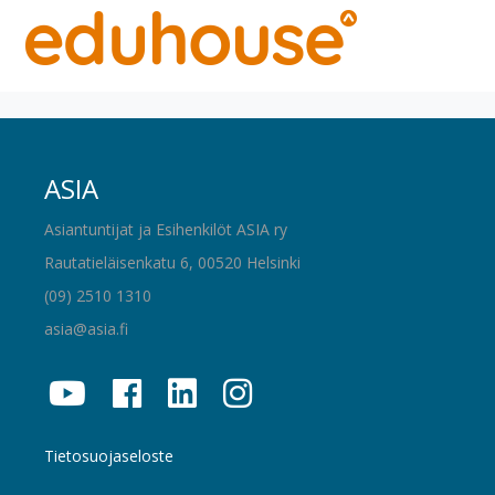
ASIA
Asiantuntijat ja Esihenkilöt ASIA ry
Rautatieläisenkatu 6, 00520 Helsinki
(09) 2510 1310
asia@asia.fi
Tietosuojaseloste