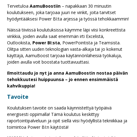
Tervetuloa
AamuBoostiin
– napakkaan 30 minuutin
koulutukseen, joka tarjoaa juuri ne vinkit, joita tarvitset
hyödyntääksesi Power BI:ta arjessa ja työssä tehokkaammin!
Näissä tiiviissä koulutuksissa käymme läpi viisi konkreettista
vinkkiä, joiden avulla saat enemmän irti Excelistä,
Outlookista,
Power BI:sta
, PowerPointista ja Teamsista.
Olitpa sitten uuden teknologian vasta-alkaja tai jo kokenut
käyttäjä, AamuBoost tarjoaa käytännönläheisiä työkaluja,
joiden avulla voit boostata tuottavuuttasi.
Ilmoittaudu jo nyt ja anna AamuBoostin nostaa päivän
tehokkuutesi huippuunsa – jo ennen ensimmäistä
kahvikuppia!
Tavoite
Koulutuksen tavoite on saada käynnistettyä työpäivä
energisesti oppimalla! Tämä koulutus keskittyy
raportointipalveluun ja opit siellä viisi hyödyllistä tekniikkaa ja
toimintoa Power BI:n käytöstä!