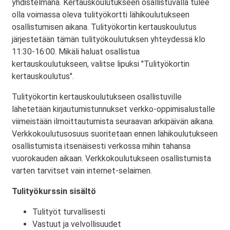
yhdistelmänä. Kertauskoulutukseen osallistuvalla tulee
olla voimassa oleva tulityökortti lähikoulutukseen
osallistumisen aikana. Tulityökortin kertauskoulutus
järjestetään tämän tulityökoulutuksen yhteydessä klo
11:30-16:00. Mikäli haluat osallistua
kertauskoulutukseen, valitse lipuksi "Tulityökortin
kertauskoulutus".
Tulityökortin kertauskoulutukseen osallistuville
lähetetään kirjautumistunnukset verkko-oppimisalustalle
viimeistään ilmoittautumista seuraavan arkipäivän aikana.
Verkkokoulutusosuus suoritetaan ennen lähikoulutukseen
osallistumista itsenäisesti verkossa mihin tahansa
vuorokauden aikaan. Verkkokoulutukseen osallistumista
varten tarvitset vain internet-selaimen.
Tulityökurssin sisältö
Tulityöt turvallisesti
Vastuut ja velvollisuudet