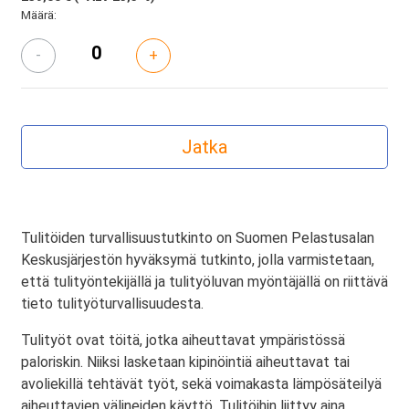
Määrä:
-
+
Tulitöiden turvallisuustutkinto on Suomen Pelastusalan
Keskusjärjestön hyväksymä tutkinto, jolla varmistetaan,
että tulityöntekijällä ja tulityöluvan myöntäjällä on riittävä
tieto tulityöturvallisuudesta.
Tulityöt ovat töitä, jotka aiheuttavat ympäristössä
paloriskin. Niiksi lasketaan kipinöintiä aiheuttavat tai
avoliekillä tehtävät työt, sekä voimakasta lämpösäteilyä
aiheuttavien välineiden käyttö. Tulitöihin liittyy aina