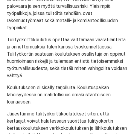
palovaara ja sen myötä turvallisuusriski. Yleisimpiä
työpaikkoja, joissa tulitöitä tehdään, ovat
rakennustyömaat sekä metalli- ja kemianteollisuuden
työpaikat.
Tulityökorttikoulutus opettaa välttämään vaaratilanteita
ja onnettomuuksia tulen kanssa työskenneltäessä.
Tulityökortin saatuaan koulutuksen osallistuja on oppinut
huomioimaan riskejä ja tulemaan entistä tietoisemmaksi
työturvallisuudesta, sekä tietää miten vahingoilta voidaan
välttyä.
Koulutukseen ei sisälly tarjoiluita. Koulutuspaikan
läheisyydessä on mahdollisuus omakustanteiseen
lounaaseen.
Järjestämme tulityökorttikoulutukset siten, että
kertaajat voivat halutessaan suorittaa tulityökortin
kertauskoulutuksen verkkokoulutuksen ja lähikoulutuksen