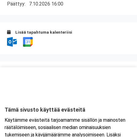
Päättyy:
7.10.2026 16:00
Lisää tapahtuma kalenteriisi
Kurssipaikka
Ravintola Zapata
Mannilantie 44
04400 Järvenpää
Tämä sivusto käyttää evästeitä
Tarkempi kartta ja ajo-ohjeet
Käytämme evästeitä tarjoamamme sisällön ja mainosten
räätälöimiseen, sosiaalisen median ominaisuuksien
tukemiseen ja kävijämäärämme analysoimiseen. Lisäksi