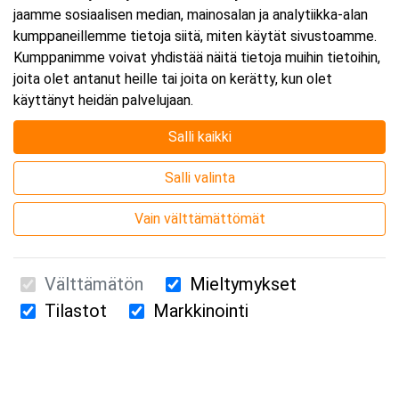
jaamme sosiaalisen median, mainosalan ja analytiikka-alan
kumppaneillemme tietoja siitä, miten käytät sivustoamme.
Kumppanimme voivat yhdistää näitä tietoja muihin tietoihin,
joita olet antanut heille tai joita on kerätty, kun olet
käyttänyt heidän palvelujaan.
Salli kaikki
Salli valinta
Vain välttämättömät
Välttämätön
Mieltymykset
Tilastot
Markkinointi
Suomen Ensiapukoulutus Oy / Valimotie 21 / 00380 Helsinki
010 5251 260 /
kurssille@suomenensiapukoulutus.fi
Tietosuojaseloste ja evästeiden käyttö