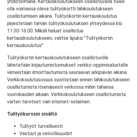
yhdistelmänä. Kertauskoulutukseen osallistuvalla tulee
olla voimassa oleva tulityökortti lähikoulutukseen
osallistumisen aikana. Tulityökortin kertauskoulutus
järjestetään tämän tulityökoulutuksen yhteydessä klo
11:30-16:00. Mikäli haluat osallistua
kertauskoulutukseen, valitse lipuksi "Tulityökortin
kertauskoulutus".
Tulityökortin kertauskoulutukseen osallistuville
lähetetään kirjautumistunnukset verkko-oppimisalustalle
viimeistään ilmoittautumista seuraavan arkipäivän aikana.
Verkkokoulutusosuus suoritetaan ennen lähikoulutukseen
osallistumista itsenäisesti verkossa mihin tahansa
vuorokauden aikaan. Verkkokoulutukseen osallistumista
varten tarvitset vain internet-selaimen.
Tulityökurssin sisältö
Tulityöt turvallisesti
Vastuut ja velvollisuudet