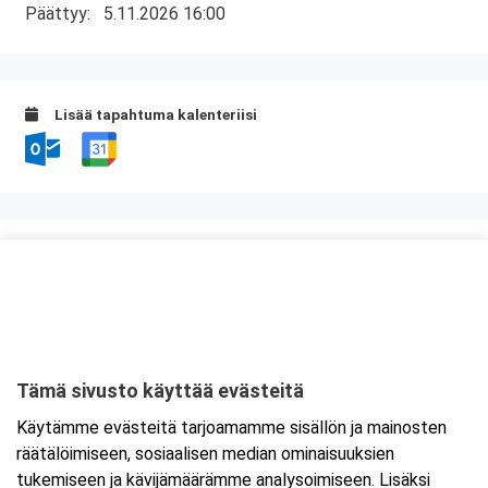
Päättyy:
5.11.2026 16:00
Lisää tapahtuma kalenteriisi
Kurssipaikka
ABC Palokka
Palokanorsi 10
40270 Jyväskylä
Tämä sivusto käyttää evästeitä
Tarkempi kartta ja ajo-ohjeet
Käytämme evästeitä tarjoamamme sisällön ja mainosten
räätälöimiseen, sosiaalisen median ominaisuuksien
tukemiseen ja kävijämäärämme analysoimiseen. Lisäksi