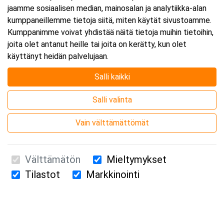
jaamme sosiaalisen median, mainosalan ja analytiikka-alan
kumppaneillemme tietoja siitä, miten käytät sivustoamme.
Kumppanimme voivat yhdistää näitä tietoja muihin tietoihin,
joita olet antanut heille tai joita on kerätty, kun olet
käyttänyt heidän palvelujaan.
Salli kaikki
Salli valinta
Vain välttämättömät
Välttämätön
Mieltymykset
Tilastot
Markkinointi
Suomen Ensiapukoulutus Oy / Valimotie 21 / 00380 Helsinki
010 5251 260 /
kurssille@suomenensiapukoulutus.fi
Tietosuojaseloste ja evästeiden käyttö