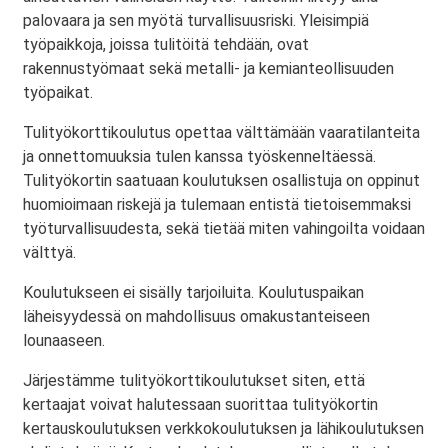
palovaara ja sen myötä turvallisuusriski. Yleisimpiä
työpaikkoja, joissa tulitöitä tehdään, ovat
rakennustyömaat sekä metalli- ja kemianteollisuuden
työpaikat.
Tulityökorttikoulutus opettaa välttämään vaaratilanteita
ja onnettomuuksia tulen kanssa työskenneltäessä.
Tulityökortin saatuaan koulutuksen osallistuja on oppinut
huomioimaan riskejä ja tulemaan entistä tietoisemmaksi
työturvallisuudesta, sekä tietää miten vahingoilta voidaan
välttyä.
Koulutukseen ei sisälly tarjoiluita. Koulutuspaikan
läheisyydessä on mahdollisuus omakustanteiseen
lounaaseen.
Järjestämme tulityökorttikoulutukset siten, että
kertaajat voivat halutessaan suorittaa tulityökortin
kertauskoulutuksen verkkokoulutuksen ja lähikoulutuksen