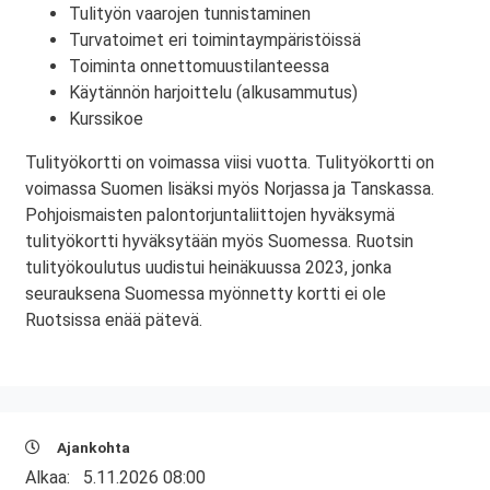
Tulityön vaarojen tunnistaminen
Turvatoimet eri toimintaympäristöissä
Toiminta onnettomuustilanteessa
Käytännön harjoittelu (alkusammutus)
Kurssikoe
Tulityökortti on voimassa viisi vuotta. Tulityökortti on
voimassa Suomen lisäksi myös Norjassa ja Tanskassa.
Pohjoismaisten palontorjuntaliittojen hyväksymä
tulityökortti hyväksytään myös Suomessa. Ruotsin
tulityökoulutus uudistui heinäkuussa 2023, jonka
seurauksena Suomessa myönnetty kortti ei ole
Ruotsissa enää pätevä.
Ajankohta
Alkaa:
5.11.2026 08:00