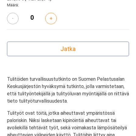
Määrä:
-
+
Tulitöiden turvallisuustutkinto on Suomen Pelastusalan
Keskusjärjestön hyväksymä tutkinto, jolla varmistetaan,
että tulityöntekijällä ja tulityöluvan myöntäjällä on riittävä
tieto tulityöturvallisuudesta.
Tulityöt ovat töitä, jotka aiheuttavat ympäristössä
paloriskin. Niiksi lasketaan kipinöintiä aiheuttavat tai
avoliekillä tehtävät työt, sekä voimakasta lämpösäteilyä
aiheuttavien välineiden käyttö. Tulitöihin liittyy aina