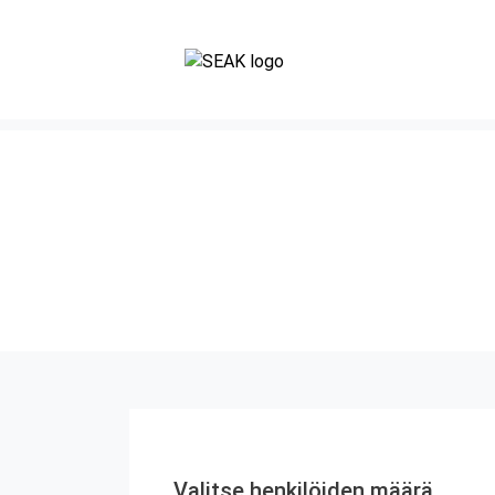
Valitse henkilöiden määrä