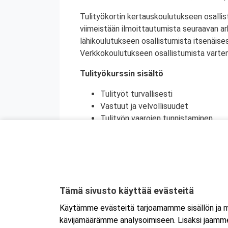
Tulityökortin kertauskoulutukseen osallis
viimeistään ilmoittautumista seuraavan a
lähikoulutukseen osallistumista itsenäise
Verkkokoulutukseen osallistumista varten 
Tulityökurssin sisältö
Tulityöt turvallisesti
Vastuut ja velvollisuudet
Tulityön vaarojen tunnistaminen
Turvatoimet eri toimintaympäristöi
Toiminta onnettomuustilanteessa
Käytännön harjoittelu (alkusammutu
Kurssikoe
Tulityökortti on voimassa viisi vuotta. Tu
Tämä sivusto käyttää evästeitä
Tanskassa. Pohjoismaisten palontorjunta
Käytämme evästeitä tarjoamamme sisällön ja ma
Ruotsin tulityökoulutus uudistui heinäku
kävijämäärämme analysoimiseen. Lisäksi jaamme 
Ruotsissa enää pätevä.