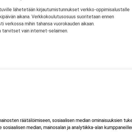
tuville lähetetään kirjautumistunnukset verkko-oppimisalustalle
rkipäivän aikana. Verkkokoulutusosuus suoritetaan ennen
sti verkossa mihin tahansa vuorokauden aikaan.
tarvitset vain internet-selaimen.
ssä
s)
lityökortti on voimassa Suomen lisäksi myös Norjassa ja
liittojen hyväksymä tulityökortti hyväksytään myös Suomessa.
inosten räätälöimiseen, sosiaalisen median ominaisuuksien tuk
ussa 2023, jonka seurauksena Suomessa myönnetty kortti ei ole
sosiaalisen median, mainosalan ja analytiikka-alan kumppaneillem