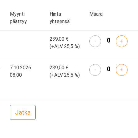
Myynti
Hinta
Määrä
päättyy
yhteensä
239,00 €
-
+
(+ALV 25,5 %)
s
7.10.2026
239,00 €
-
+
08:00
(+ALV 25,5 %)