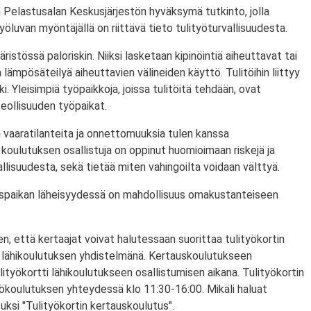
 Pelastusalan Keskusjärjestön hyväksymä tutkinto, jolla
ityöluvan myöntäjällä on riittävä tieto tulityöturvallisuudesta.
ristössä paloriskin. Niiksi lasketaan kipinöintiä aiheuttavat tai
lämpösäteilyä aiheuttavien välineiden käyttö. Tulitöihin liittyy
i. Yleisimpiä työpaikkoja, joissa tulitöitä tehdään, ovat
eollisuuden työpaikat.
 vaaratilanteita ja onnettomuuksia tulen kanssa
koulutuksen osallistuja on oppinut huomioimaan riskejä ja
lisuudesta, sekä tietää miten vahingoilta voidaan välttyä.
utuspaikan läheisyydessä on mahdollisuus omakustanteiseen
n, että kertaajat voivat halutessaan suorittaa tulityökortin
 lähikoulutuksen yhdistelmänä. Kertauskoulutukseen
lityökortti lähikoulutukseen osallistumisen aikana. Tulityökortin
yökoulutuksen yhteydessä klo 11:30-16:00. Mikäli haluat
puksi "Tulityökortin kertauskoulutus".