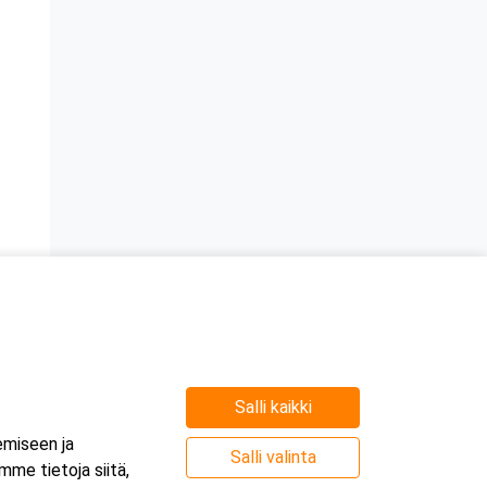
Salli kaikki
emiseen ja
Salli valinta
me tietoja siitä,