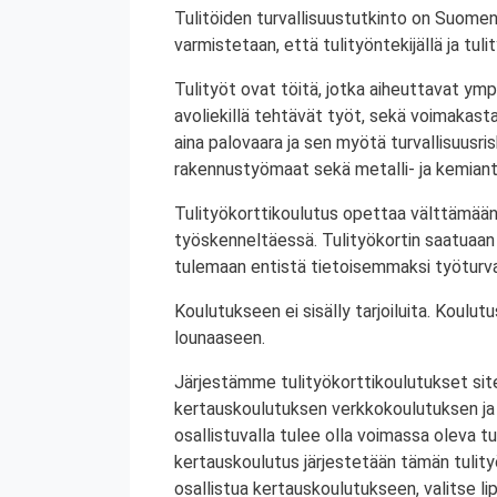
Tulitöiden turvallisuustutkinto on Suomen
varmistetaan, että tulityöntekijällä ja tul
Tulityöt ovat töitä, jotka aiheuttavat ympä
avoliekillä tehtävät työt, sekä voimakasta 
aina palovaara ja sen myötä turvallisuusrisk
rakennustyömaat sekä metalli- ja kemiant
Tulityökorttikoulutus opettaa välttämään
työskenneltäessä. Tulityökortin saatuaan 
tulemaan entistä tietoisemmaksi työturval
Koulutukseen ei sisälly tarjoiluita. Koul
lounaaseen.
Järjestämme tulityökorttikoulutukset site
kertauskoulutuksen verkkokoulutuksen ja
osallistuvalla tulee olla voimassa oleva tu
kertauskoulutus järjestetään tämän tulit
osallistua kertauskoulutukseen, valitse li