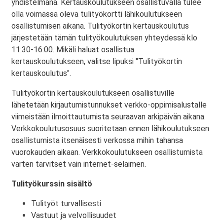
yhdistelmänä. Kertauskoulutukseen osallistuvalla tulee
olla voimassa oleva tulityökortti lähikoulutukseen
osallistumisen aikana. Tulityökortin kertauskoulutus
järjestetään tämän tulityökoulutuksen yhteydessä klo
11:30-16:00. Mikäli haluat osallistua
kertauskoulutukseen, valitse lipuksi "Tulityökortin
kertauskoulutus".
Tulityökortin kertauskoulutukseen osallistuville
lähetetään kirjautumistunnukset verkko-oppimisalustalle
viimeistään ilmoittautumista seuraavan arkipäivän aikana.
Verkkokoulutusosuus suoritetaan ennen lähikoulutukseen
osallistumista itsenäisesti verkossa mihin tahansa
vuorokauden aikaan. Verkkokoulutukseen osallistumista
varten tarvitset vain internet-selaimen.
Tulityökurssin sisältö
Tulityöt turvallisesti
Vastuut ja velvollisuudet