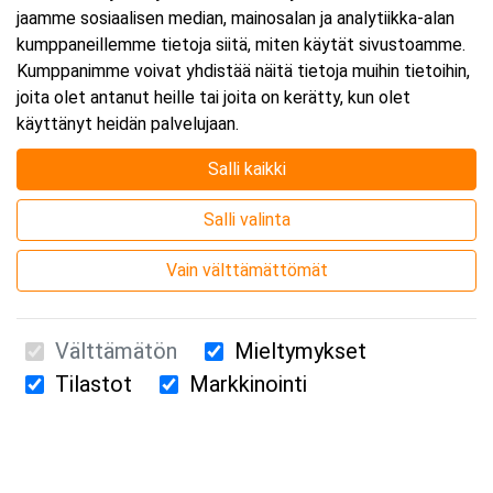
jaamme sosiaalisen median, mainosalan ja analytiikka-alan
kumppaneillemme tietoja siitä, miten käytät sivustoamme.
Kumppanimme voivat yhdistää näitä tietoja muihin tietoihin,
joita olet antanut heille tai joita on kerätty, kun olet
käyttänyt heidän palvelujaan.
Salli kaikki
Salli valinta
Vain välttämättömät
Välttämätön
Mieltymykset
Tilastot
Markkinointi
Suomen Ensiapukoulutus Oy / Valimotie 21 / 00380 Helsinki
010 5251 260 /
kurssille@suomenensiapukoulutus.fi
Tietosuojaseloste ja evästeiden käyttö