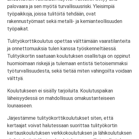
palovaara ja sen myötä turvallisuusriski. Yleisimpiä
työpaikkoja, joissa tulitöitä tehdään, ovat
rakennustyömaat sekä metalli- ja kemianteollisuuden
työpaikat.
Tulityökorttikoulutus opettaa välttämään vaaratilanteita
ja onnettomuuksia tulen kanssa työskenneltäessä.
Tulityökortin saatuaan koulutuksen osallistuja on oppinut
huomioimaan riskejä ja tulemaan entistä tietoisemmaksi
työturvallisuudesta, sekä tietää miten vahingoilta voidaan
välttyä.
Koulutukseen ei sisälly tarjoiluita. Koulutuspaikan
läheisyydessä on mahdollisuus omakustanteiseen
lounaaseen.
Järjestämme tulityökorttikoulutukset siten, että
kertaajat voivat halutessaan suorittaa tulityökortin
kertauskoulutuksen verkkokoulutuksen ja lähikoulutuksen