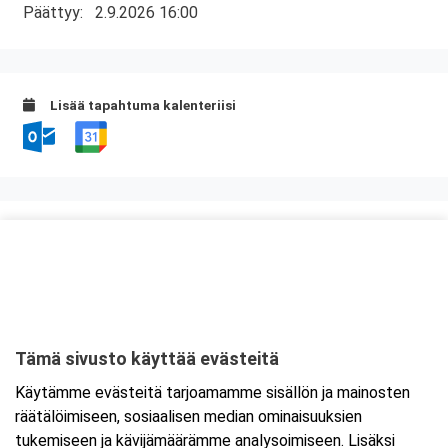
Päättyy:
2.9.2026 16:00
Lisää tapahtuma kalenteriisi
Kurssipaikka
Rytmikorjaamo
Vaasantie 11
60100 Seinäjoki
Tämä sivusto käyttää evästeitä
Tarkempi kartta ja ajo-ohjeet
Käytämme evästeitä tarjoamamme sisällön ja mainosten
räätälöimiseen, sosiaalisen median ominaisuuksien
tukemiseen ja kävijämäärämme analysoimiseen. Lisäksi