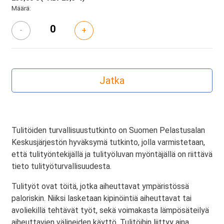
Määrä:
-
+
Tulitöiden turvallisuustutkinto on Suomen Pelastusalan
Keskusjärjestön hyväksymä tutkinto, jolla varmistetaan,
että tulityöntekijällä ja tulityöluvan myöntäjällä on riittävä
tieto tulityöturvallisuudesta.
Tulityöt ovat töitä, jotka aiheuttavat ympäristössä
paloriskin. Niiksi lasketaan kipinöintiä aiheuttavat tai
avoliekillä tehtävät työt, sekä voimakasta lämpösäteilyä
aiheuttavien välineiden käyttö. Tulitöihin liittyy aina