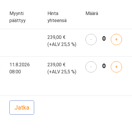
Myynti
Hinta
Määrä
päättyy
yhteensä
239,00 €
-
+
(+ALV 25,5 %)
s
11.8.2026
239,00 €
-
+
08:00
(+ALV 25,5 %)