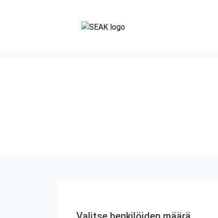
Valitse henkilöiden määrä