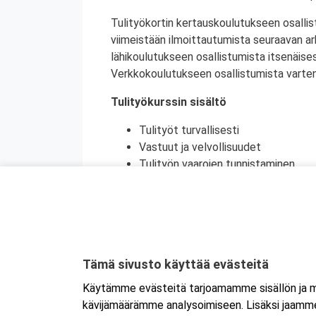
Tulityökortin kertauskoulutukseen osallis
viimeistään ilmoittautumista seuraavan a
lähikoulutukseen osallistumista itsenäise
Verkkokoulutukseen osallistumista varten 
Tulityökurssin sisältö
Tulityöt turvallisesti
Vastuut ja velvollisuudet
Tulityön vaarojen tunnistaminen
Turvatoimet eri toimintaympäristöi
Toiminta onnettomuustilanteessa
Käytännön harjoittelu (alkusammutu
Kurssikoe
Tulityökortti on voimassa viisi vuotta. Tu
Tämä sivusto käyttää evästeitä
Tanskassa. Pohjoismaisten palontorjunta
Käytämme evästeitä tarjoamamme sisällön ja ma
Ruotsin tulityökoulutus uudistui heinäku
kävijämäärämme analysoimiseen. Lisäksi jaamme 
Ruotsissa enää pätevä.