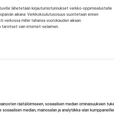
tuville lähetetään kirjautumistunnukset verkko-oppimisalustalle
rkipäivän aikana. Verkkokoulutusosuus suoritetaan ennen
sti verkossa mihin tahansa vuorokauden aikaan.
tarvitset vain internet-selaimen.
ssä
s)
lityökortti on voimassa Suomen lisäksi myös Norjassa ja
liittojen hyväksymä tulityökortti hyväksytään myös Suomessa.
inosten räätälöimiseen, sosiaalisen median ominaisuuksien tuk
ussa 2023, jonka seurauksena Suomessa myönnetty kortti ei ole
sosiaalisen median, mainosalan ja analytiikka-alan kumppaneillem