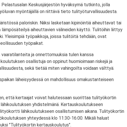
 Pelastusalan Keskusjärjestön hyväksymä tutkinto, jolla
ityöluvan myöntäjällä on riittävä tieto tulityöturvallisuudesta.
ristössä paloriskin. Niiksi lasketaan kipinöintiä aiheuttavat tai
lämpösäteilyä aiheuttavien välineiden käyttö. Tulitöihin liittyy
i. Yleisimpiä työpaikkoja, joissa tulitöitä tehdään, ovat
eollisuuden työpaikat.
 vaaratilanteita ja onnettomuuksia tulen kanssa
koulutuksen osallistuja on oppinut huomioimaan riskejä ja
lisuudesta, sekä tietää miten vahingoilta voidaan välttyä.
utuspaikan läheisyydessä on mahdollisuus omakustanteiseen
n, että kertaajat voivat halutessaan suorittaa tulityökortin
 lähikoulutuksen yhdistelmänä. Kertauskoulutukseen
lityökortti lähikoulutukseen osallistumisen aikana. Tulityökortin
yökoulutuksen yhteydessä klo 11:30-16:00. Mikäli haluat
puksi "Tulityökortin kertauskoulutus".