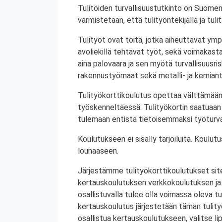
Tulitöiden turvallisuustutkinto on Suomen
varmistetaan, että tulityöntekijällä ja tul
Tulityöt ovat töitä, jotka aiheuttavat ympä
avoliekillä tehtävät työt, sekä voimakasta 
aina palovaara ja sen myötä turvallisuusrisk
rakennustyömaat sekä metalli- ja kemiant
Tulityökorttikoulutus opettaa välttämään
työskenneltäessä. Tulityökortin saatuaan 
tulemaan entistä tietoisemmaksi työturval
Koulutukseen ei sisälly tarjoiluita. Koul
lounaaseen.
Järjestämme tulityökorttikoulutukset site
kertauskoulutuksen verkkokoulutuksen ja
osallistuvalla tulee olla voimassa oleva tu
kertauskoulutus järjestetään tämän tulit
osallistua kertauskoulutukseen, valitse li