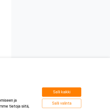
Salli kaikki
emiseen ja
Salli valinta
me tietoja siitä,