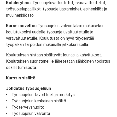
Kohderyhmä
: Työsuojeluvaltuutetut, -varavaltuutetut,
työsuojelupäälliköt, työsuojeluasiamiehet, esihenkilöt ja
muu henkilöstö.
Kurssi soveltuu
Työsuojelun valvontalain mukaiseksi
koulutukseksi uudelle työsuojeluvaltuutetulle ja
varavaltuutetulle. Koulutusta on hyvä täydentää
työpaikan tarpeiden mukaisilla jatkokursseilla.
Koulutuksen hintaan sisältyvät lounas ja kahvitukset.
Koulutuksen suorittaneille lähetetään sähköinen todistus
osallistumisesta.
Kurssin sisältö
Johdatus työsuojeluun
• Työsuojelun tavoitteet ja merkitys
• Työsuojelun keskeinen sisältö
• Työterveyshuolto
• Työsuojelun valvonta