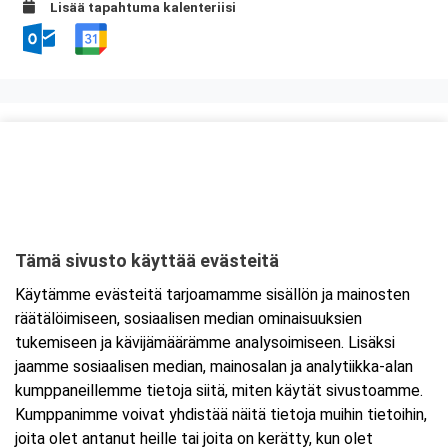
Lisää tapahtuma kalenteriisi
Kurssipaikka
Scandic Rosendahl
Pyynikintie 13
33230 Tampere
Tämä sivusto käyttää evästeitä
Tarkempi kartta ja ajo-ohjeet
Käytämme evästeitä tarjoamamme sisällön ja mainosten
räätälöimiseen, sosiaalisen median ominaisuuksien
tukemiseen ja kävijämäärämme analysoimiseen. Lisäksi
jaamme sosiaalisen median, mainosalan ja analytiikka-alan
kumppaneillemme tietoja siitä, miten käytät sivustoamme.
Kumppanimme voivat yhdistää näitä tietoja muihin tietoihin,
joita olet antanut heille tai joita on kerätty, kun olet