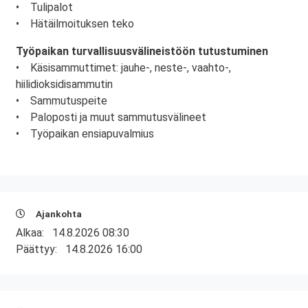
• Tulipalot
• Hätäilmoituksen teko
Työpaikan turvallisuusvälineistöön tutustuminen
• Käsisammuttimet: jauhe-, neste-, vaahto-,
hiilidioksidisammutin
• Sammutuspeite
• Paloposti ja muut sammutusvälineet
• Työpaikan ensiapuvalmius
Ajankohta
Alkaa:
14.8.2026 08:30
Päättyy:
14.8.2026 16:00