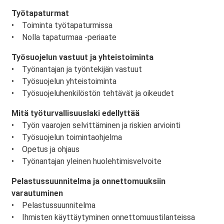
Työtapaturmat
• Toiminta työtapaturmissa
• Nolla tapaturmaa -periaate
Työsuojelun vastuut ja yhteistoiminta
• Työnantajan ja työntekijän vastuut
• Työsuojelun yhteistoiminta
• Työsuojeluhenkilöstön tehtävät ja oikeudet
Mitä työturvallisuuslaki edellyttää
• Työn vaarojen selvittäminen ja riskien arviointi
• Työsuojelun toimintaohjelma
• Opetus ja ohjaus
• Työnantajan yleinen huolehtimisvelvoite
Pelastussuunnitelma ja onnettomuuksiin
varautuminen
• Pelastussuunnitelma
• Ihmisten käyttäytyminen onnettomuustilanteissa