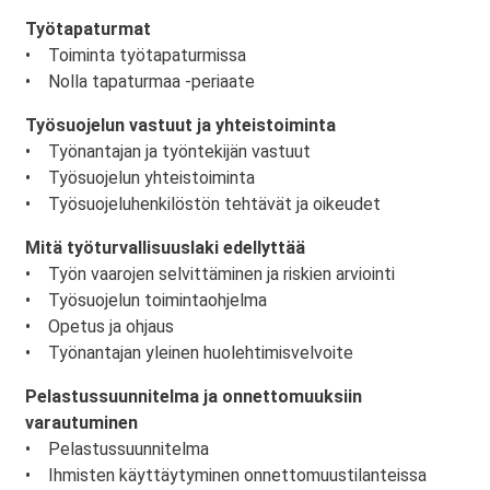
Työtapaturmat
• Toiminta työtapaturmissa
• Nolla tapaturmaa -periaate
Työsuojelun vastuut ja yhteistoiminta
• Työnantajan ja työntekijän vastuut
• Työsuojelun yhteistoiminta
• Työsuojeluhenkilöstön tehtävät ja oikeudet
Mitä työturvallisuuslaki edellyttää
• Työn vaarojen selvittäminen ja riskien arviointi
• Työsuojelun toimintaohjelma
• Opetus ja ohjaus
• Työnantajan yleinen huolehtimisvelvoite
Pelastussuunnitelma ja onnettomuuksiin
varautuminen
• Pelastussuunnitelma
• Ihmisten käyttäytyminen onnettomuustilanteissa