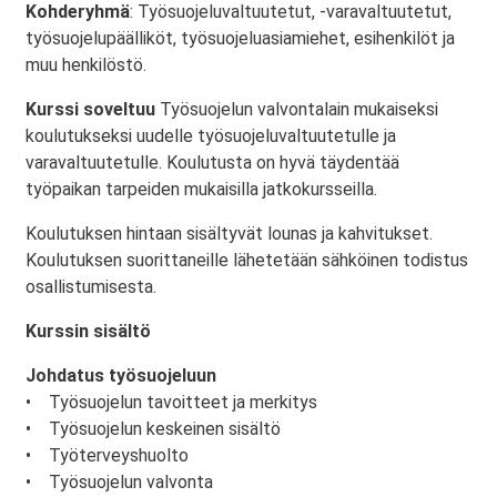
Kohderyhmä
: Työsuojeluvaltuutetut, -varavaltuutetut,
työsuojelupäälliköt, työsuojeluasiamiehet, esihenkilöt ja
muu henkilöstö.
Kurssi soveltuu
Työsuojelun valvontalain mukaiseksi
koulutukseksi uudelle työsuojeluvaltuutetulle ja
varavaltuutetulle. Koulutusta on hyvä täydentää
työpaikan tarpeiden mukaisilla jatkokursseilla.
Koulutuksen hintaan sisältyvät lounas ja kahvitukset.
Koulutuksen suorittaneille lähetetään sähköinen todistus
osallistumisesta.
Kurssin sisältö
Johdatus työsuojeluun
• Työsuojelun tavoitteet ja merkitys
• Työsuojelun keskeinen sisältö
• Työterveyshuolto
• Työsuojelun valvonta