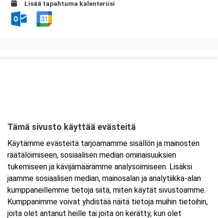
Lisää tapahtuma kalenteriisi
Kurssipaikka
Scandic Oulu Station
Kajaaninkatu 17
90100 Oulu
Tämä sivusto käyttää evästeitä
Tarkempi kartta ja ajo-ohjeet
Käytämme evästeitä tarjoamamme sisällön ja mainosten
räätälöimiseen, sosiaalisen median ominaisuuksien
tukemiseen ja kävijämäärämme analysoimiseen. Lisäksi
jaamme sosiaalisen median, mainosalan ja analytiikka-alan
kumppaneillemme tietoja siitä, miten käytät sivustoamme.
Kumppanimme voivat yhdistää näitä tietoja muihin tietoihin,
joita olet antanut heille tai joita on kerätty, kun olet