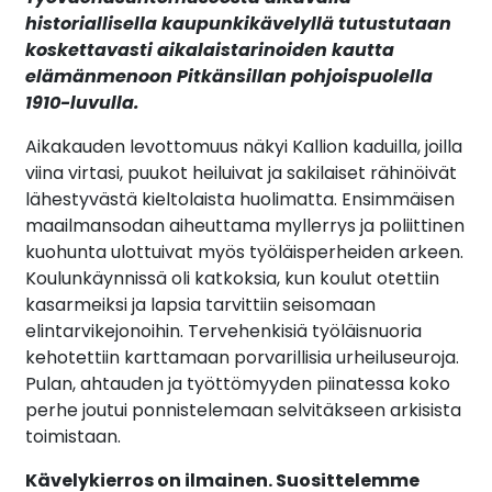
historiallisella kaupunkikävelyllä tutustutaan
koskettavasti aikalaistarinoiden kautta
elämänmenoon Pitkänsillan pohjoispuolella
1910-luvulla.
Aikakauden levottomuus näkyi Kallion kaduilla, joilla
viina virtasi, puukot heiluivat ja sakilaiset rähinöivät
lähestyvästä kieltolaista huolimatta. Ensimmäisen
maailmansodan aiheuttama myllerrys ja poliittinen
kuohunta ulottuivat myös työläisperheiden arkeen.
Koulunkäynnissä oli katkoksia, kun koulut otettiin
kasarmeiksi ja lapsia tarvittiin seisomaan
elintarvikejonoihin. Tervehenkisiä työläisnuoria
kehotettiin karttamaan porvarillisia urheiluseuroja.
Pulan, ahtauden ja työttömyyden piinatessa koko
perhe joutui ponnistelemaan selvitäkseen arkisista
toimistaan.
Kävelykierros on ilmainen. Suosittelemme