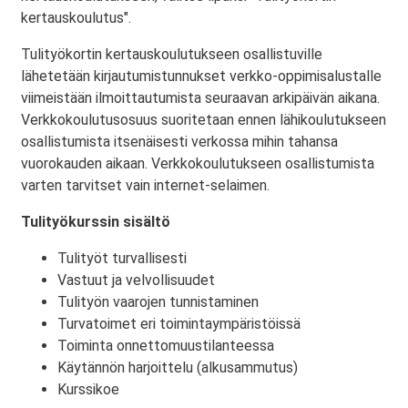
kertauskoulutus".
Tulityökortin kertauskoulutukseen osallistuville
lähetetään kirjautumistunnukset verkko-oppimisalustalle
viimeistään ilmoittautumista seuraavan arkipäivän aikana.
Verkkokoulutusosuus suoritetaan ennen lähikoulutukseen
osallistumista itsenäisesti verkossa mihin tahansa
vuorokauden aikaan. Verkkokoulutukseen osallistumista
varten tarvitset vain internet-selaimen.
Tulityökurssin sisältö
Tulityöt turvallisesti
Vastuut ja velvollisuudet
Tulityön vaarojen tunnistaminen
Turvatoimet eri toimintaympäristöissä
Toiminta onnettomuustilanteessa
Käytännön harjoittelu (alkusammutus)
Kurssikoe