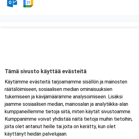
Kurssipaikka
Savotan Sanni Oy
Autoilijantie 2
94450 Kemi
Tämä sivusto käyttää evästeitä
Tarkempi kartta ja ajo-ohjeet
Käytämme evästeitä tarjoamamme sisällön ja mainosten
räätälöimiseen, sosiaalisen median ominaisuuksien
tukemiseen ja kävijämäärämme analysoimiseen. Lisäksi
jaamme sosiaalisen median, mainosalan ja analytiikka-alan
kumppaneillemme tietoja siitä, miten käytät sivustoamme.
Kumppanimme voivat yhdistää näitä tietoja muihin tietoihin,
joita olet antanut heille tai joita on kerätty, kun olet
käyttänyt heidän palvelujaan.