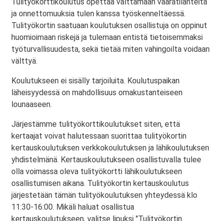
Tulityökorttikoulutus opettaa välttämään vaaratilanteita
ja onnettomuuksia tulen kanssa työskenneltäessä.
Tulityökortin saatuaan koulutuksen osallistuja on oppinut
huomioimaan riskejä ja tulemaan entistä tietoisemmaksi
työturvallisuudesta, sekä tietää miten vahingoilta voidaan
välttyä.
Koulutukseen ei sisälly tarjoiluita. Koulutuspaikan
läheisyydessä on mahdollisuus omakustanteiseen
lounaaseen.
Järjestämme tulityökorttikoulutukset siten, että
kertaajat voivat halutessaan suorittaa tulityökortin
kertauskoulutuksen verkkokoulutuksen ja lähikoulutuksen
yhdistelmänä. Kertauskoulutukseen osallistuvalla tulee
olla voimassa oleva tulityökortti lähikoulutukseen
osallistumisen aikana. Tulityökortin kertauskoulutus
järjestetään tämän tulityökoulutuksen yhteydessä klo
11:30-16:00. Mikäli haluat osallistua
kertauskoulutukseen, valitse lipuksi "Tulityökortin