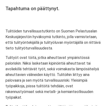
Tapahtuma on päättynyt.
Tulitöiden turvallisuustutkinto on Suomen Pelastusalan
Keskusjärjestön hyväksymä tutkinto, jolla varmistetaan,
että tulityöntekijällä ja tulityöluvan myöntäjällä on riittävä
tieto tulityöturvallisuudesta.
Tulityöt ovat töitä, jotka aiheuttavat ympäristössä
paloriskin. Niiksi lasketaan kipinöintiä aiheuttavat tai
avoliekillä tehtävät työt, sekä voimakasta lämpösäteilyä
aiheuttavien välineiden käyttö. Tulitöihin liittyy aina
palovaara ja sen myötä turvallisuusriski. Yleisimpiä
työpaikkoja, joissa tulitöitä tehdään, ovat
rakennustyömaat sekä metalli- ja kemianteollisuuden
työpaikat.