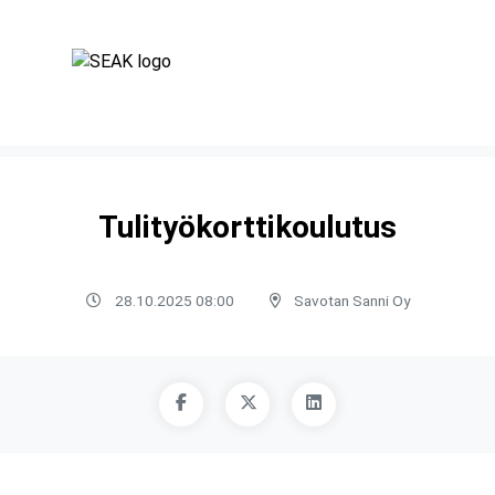
Tulityökorttikoulutus
28.10.2025 08:00
Savotan Sanni Oy