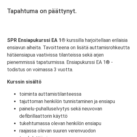
Tapahtuma on päättynyt.
SPR Ensiapukurssi EA 1®
kurssilla harjoitellaan erilaisia
ensiavun aiheita. Tavoitteena on lisätä auttamisrohkeutta
hätäensiapua vaativissa tilanteissa sekä arjen
pienemmissä tapaturmissa. Ensiapukurssi EA 1® -
todistus on voimassa 3 vuotta.
Kurssin sisältö
toiminta auttamistilanteessa
tajuttoman henkilön tunnistaminen ja ensiapu
painelu-puhalluselvytys sekä neuvovan
defibrillaattorin käyttö
tukehtumassa olevan henkilön ensiapu
raajassa olevan suuren verenvuodon