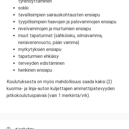
tyrehdyttäminen
sokki
tavallisimpien sairauskohtausten ensiapu
tyypillisimpien haavojen ja palovammojen ensiapu
nivelvammojen ja murtumien ensiapu
muut tapaturmat (sähköisku, silmävamma,
nenäverenvuoto, pään vamma)
myrkytyksien ensiapu
tapaturmien ehkäisy
terveyden edistäminen
henkinen ensiapu
Koulutuksesta on myös mahdollisuus saada kaksi (2)
kuorma- ja linja-auton kuljettajien ammattipätevyyden
jatkokoulutuspäivää (vain 1 merkintä/vrk).