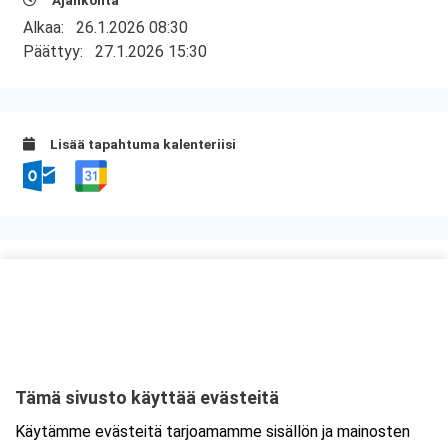
Ajankohta
Alkaa:
26.1.2026 08:30
Päättyy:
27.1.2026 15:30
Lisää tapahtuma kalenteriisi
Kurssipaikka
Hotel Savonia
Sammakkolammentie 2
70200 Kuopio
Tämä sivusto käyttää evästeitä
Tarkempi kartta ja ajo-ohjeet
Käytämme evästeitä tarjoamamme sisällön ja mainosten