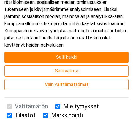
räätälöimiseen, sosiaalisen median ominaisuuksien
tukemiseen ja kävijämäärämme analysoimiseen. Lisäksi
jaamme sosiaalisen median, mainosalan ja analytiikka-alan
kumppaneillemme tietoja siitä, miten käytät sivustoamme.
Kumppanimme voivat yhdistää näitä tietoja muihin tietoihin,
joita olet antanut heille tai joita on kerätty, kun olet
käyttänyt heidän palvelujaan.
Salli kaikki
Salli valinta
Vain välttämättömät
Välttämätön
Mieltymykset
Tilastot
Markkinointi
Suomen Ensiapukoulutus Oy / Valimotie 21 / 00380 Helsinki
010 5251 260 /
kurssille@suomenensiapukoulutus.fi
Tietosuojaseloste ja evästeiden käyttö