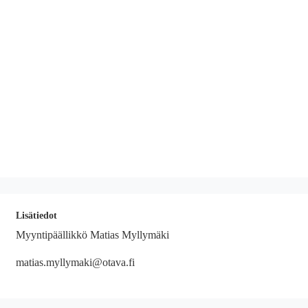
Lisätiedot
Myyntipäällikkö Matias Myllymäki
matias.myllymaki@otava.fi