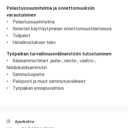
Pelastussuunnitelma ja onnettomuuksiin
varautuminen
• Pelastussuunnitelma
• Ihmisten käyttäytyminen onnettomuustilanteissa
• Tulipalot
• Hätäilmoituksen teko
Työpaikan turvallisuusvälineistöön tutustuminen
• Käsisammuttimet: jauhe-, neste-, vaahto-,
hiilidioksidisammutin
• Sammutuspeite
• Paloposti ja muut sammutusvälineet
• Työpaikan ensiapuvalmius
Ajankohta