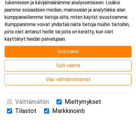
tukemiseen ja kävijämäärämme analysoimiseen. Lisäksi
jaamme sosiaalisen median, mainosalan ja analytiikka-alan
kumppaneillemme tietoja siitä, miten käytät sivustoamme.
Kumppanimme voivat yhdistää näitä tietoja muihin tietoihin,
joita olet antanut heille tai joita on kerätty, kun olet
käyttänyt heidän palvelujaan.
Salli kaikki
Salli valinta
Vain välttämättömät
Välttämätön
Mieltymykset
Tilastot
Markkinointi
Suomen Ensiapukoulutus Oy / Valimotie 21 / 00380 Helsinki
010 5251 260 /
kurssille@suomenensiapukoulutus.fi
Tietosuojaseloste ja evästeiden käyttö