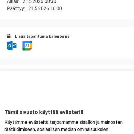
Alkaa:
21.5.2026 08:30
Päättyy:
21.5.2026 16:00
Lisää tapahtuma kalenteriisi
Kurssipaikka
Scandic Rosendahl
Pyynikintie 13
33230 Tampere
Tämä sivusto käyttää evästeitä
Tarkempi kartta ja ajo-ohjeet
Käytämme evästeitä tarjoamamme sisällön ja mainosten
räätälöimiseen, sosiaalisen median ominaisuuksien