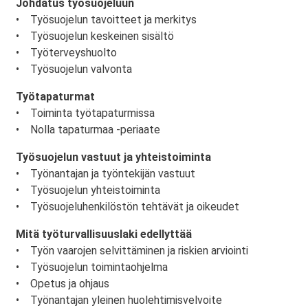
Johdatus työsuojeluun
• Työsuojelun tavoitteet ja merkitys
• Työsuojelun keskeinen sisältö
• Työterveyshuolto
• Työsuojelun valvonta
Työtapaturmat
• Toiminta työtapaturmissa
• Nolla tapaturmaa -periaate
Työsuojelun vastuut ja yhteistoiminta
• Työnantajan ja työntekijän vastuut
• Työsuojelun yhteistoiminta
• Työsuojeluhenkilöstön tehtävät ja oikeudet
Mitä työturvallisuuslaki edellyttää
• Työn vaarojen selvittäminen ja riskien arviointi
• Työsuojelun toimintaohjelma
• Opetus ja ohjaus
• Työnantajan yleinen huolehtimisvelvoite