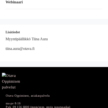
Webinaari
Lisätiedot
Myyntipäällikkö Tiina Aura
tiina.aura@otava.fi
Otava Oppiminen, asiakaspalvelu
ma-pe 8-16
Puh. 09 156 6800 (mpm/pvm, myös jonotusaika)