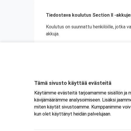
Tiedostava koulutus Section II -akkuj
Koulutus on suunnattu henkilöille, jotka v
akkuja.
Kurssin käytyään henkilöllä on lain vaatim
Kurssi soveltuu lähettäjien lisäksi myös mui
kerryttää lisätietoa koskien Section II akk
Tämä sivusto käyttää evästeitä
Käytämme evästeitä tarjoamamme sisällön ja ma
kävijämäärämme analysoimiseen. Lisäksi jaamme 
miten käytät sivustoamme. Kumppanimme voivat yhd
Suomen Ensiapukoulutus Oy / Valimotie 21 / 00
kun olet käyttänyt heidän palvelujaan.
010 5251 260 /
kurssille@suomenensiapukoulut
Tietosuojaseloste ja evästeiden käyttö