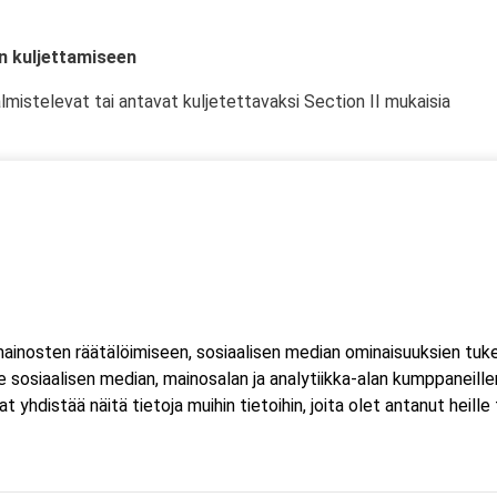
en kuljettamiseen
almistelevat tai antavat kuljetettavaksi Section II mukaisia
a (541/2023, §41) valmius toimia Section II akkujen lähettäjänä.
lle kuljetusketjussa toimiville henkilöille, joilla on tarvetta
uja.
inosten räätälöimiseen, sosiaalisen median ominaisuuksien tuk
sosiaalisen median, mainosalan ja analytiikka-alan kumppaneillem
istää näitä tietoja muihin tietoihin, joita olet antanut heille ta
380 Helsinki
us.fi