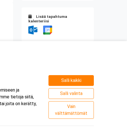
Lisää tapahtuma
kalenteriisi
Kurssipaikka
Webinaari
Salli kaikki
emiseen ja
Salli valinta
me tietoja siitä,
i joita on kerätty,
Vain
välttämättömät