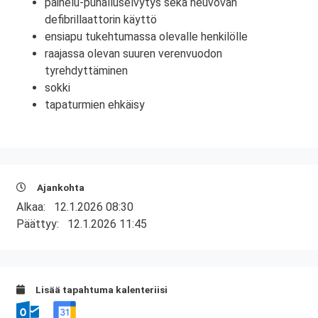
painelu-puhalluselvytys sekä neuvovan
defibrillaattorin käyttö
ensiapu tukehtumassa olevalle henkilölle
raajassa olevan suuren verenvuodon
tyrehdyttäminen
sokki
tapaturmien ehkäisy
Ajankohta
Alkaa:
12.1.2026 08:30
Päättyy:
12.1.2026 11:45
Lisää tapahtuma kalenteriisi