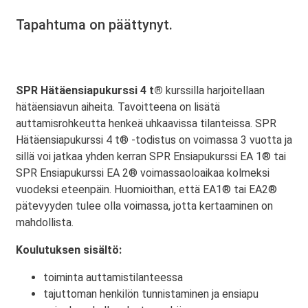
Tapahtuma on päättynyt.
SPR Hätäensiapukurssi 4 t®
kurssilla harjoitellaan
hätäensiavun aiheita. Tavoitteena on lisätä
auttamisrohkeutta henkeä uhkaavissa tilanteissa. SPR
Hätäensiapukurssi 4 t® -todistus on voimassa 3 vuotta ja
sillä voi jatkaa yhden kerran SPR Ensiapukurssi EA 1® tai
SPR Ensiapukurssi EA 2® voimassaoloaikaa kolmeksi
vuodeksi eteenpäin. Huomioithan, että EA1® tai EA2®
pätevyyden tulee olla voimassa, jotta kertaaminen on
mahdollista.
Koulutuksen sisältö:
toiminta auttamistilanteessa
tajuttoman henkilön tunnistaminen ja ensiapu