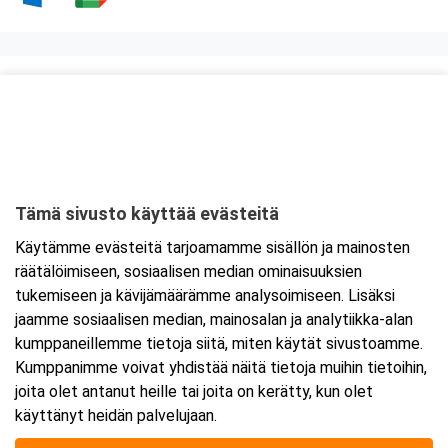
Kurssipaikka
Hotelli SantaSport
Hiihtomajantie 2
96400 Rovaniemi
Tämä sivusto käyttää evästeitä
Tarkempi kartta ja ajo-ohjeet
Käytämme evästeitä tarjoamamme sisällön ja mainosten
räätälöimiseen, sosiaalisen median ominaisuuksien
tukemiseen ja kävijämäärämme analysoimiseen. Lisäksi
jaamme sosiaalisen median, mainosalan ja analytiikka-alan
kumppaneillemme tietoja siitä, miten käytät sivustoamme.
Kumppanimme voivat yhdistää näitä tietoja muihin tietoihin,
joita olet antanut heille tai joita on kerätty, kun olet
käyttänyt heidän palvelujaan.