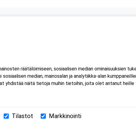
inosten räätälöimiseen, sosiaalisen median ominaisuuksien tuk
sosiaalisen median, mainosalan ja analytiikka-alan kumppaneillem
istää näitä tietoja muihin tietoihin, joita olet antanut heille ta
Tilastot
Markkinointi
380 Helsinki
us.fi