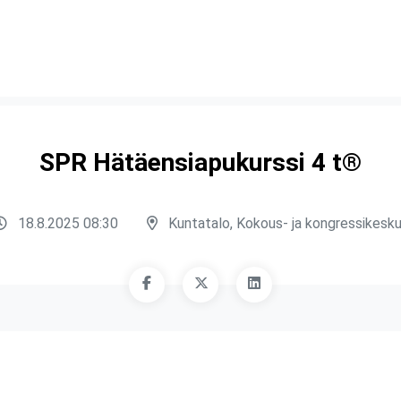
SPR Hätäensiapukurssi 4 t®
18.8.2025 08:30
Kuntatalo, Kokous- ja kongressikesk