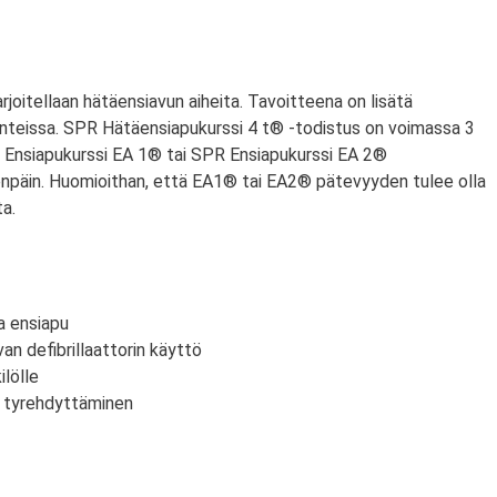
arjoitellaan hätäensiavun aiheita. Tavoitteena on lisätä
nteissa. SPR Hätäensiapukurssi 4 t® -todistus on voimassa 3
PR Ensiapukurssi EA 1® tai SPR Ensiapukurssi EA 2®
npäin. Huomioithan, että EA1® tai EA2® pätevyyden tulee olla
a.
a ensiapu
an defibrillaattorin käyttö
lölle
n tyrehdyttäminen