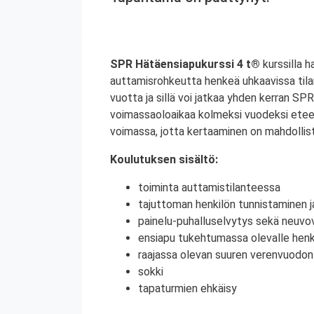
SPR Hätäensiapukurssi 4 t®
kurssilla h
auttamisrohkeutta henkeä uhkaavissa tila
vuotta ja sillä voi jatkaa yhden kerran S
voimassaoloaikaa kolmeksi vuodeksi etee
voimassa, jotta kertaaminen on mahdollist
Koulutuksen sisältö:
toiminta auttamistilanteessa
tajuttoman henkilön tunnistaminen j
painelu-puhalluselvytys sekä neuvov
ensiapu tukehtumassa olevalle henki
raajassa olevan suuren verenvuodo
sokki
tapaturmien ehkäisy