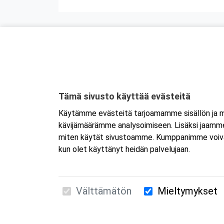
Tämä sivusto käyttää evästeitä
Käytämme evästeitä tarjoamamme sisällön ja ma
kävijämäärämme analysoimiseen. Lisäksi jaamme 
miten käytät sivustoamme. Kumppanimme voivat yhd
kun olet käyttänyt heidän palvelujaan.
Välttämätön
Mieltymykset
Suomen Ensiapukoulutus Oy / Valimotie 21 / 00
010 5251 260 /
kurssille@suomenensiapukoulut
Tietosuojaseloste ja evästeiden käyttö