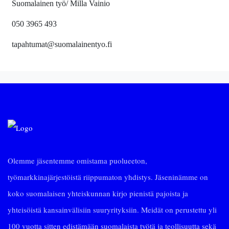
Suomalainen työ/ Milla Vainio
050 3965 493
tapahtumat@suomalainentyo.fi
Olemme jäsentemme omistama puolueeton,
työmarkkinajärjestöistä riippumaton yhdistys. Jäseninämme on
koko suomalaisen yhteiskunnan kirjo pienistä pajoista ja
yhteisöistä kansainvälisiin suuryrityksiin. Meidät on perustettu yli
100 vuotta sitten edistämään suomalaista työtä ja teollisuutta sekä