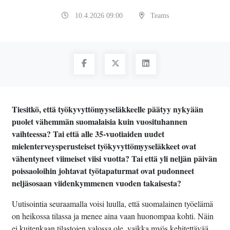
10.4.2026 09:00
Teams
Tiesitkö, että työkyvyttömyyseläkkeelle päätyy nykyään
puolet vähemmän suomalaisia kuin vuosituhannen
vaihteessa? Tai että alle 35-vuotiaiden uudet
mielenterveysperusteiset työkyvyttömyyseläkkeet ovat
vähentyneet viimeiset viisi vuotta? Tai että yli neljän päivän
poissaoloihin johtavat työtapaturmat ovat pudonneet
neljäsosaan viidenkymmenen vuoden takaisesta?
Uutisointia seuraamalla voisi luulla, että suomalainen työelämä
on heikossa tilassa ja menee aina vaan huonompaa kohti. Näin
ei kuitenkaan tilastojen valossa ole, vaikka myös kehitettävää