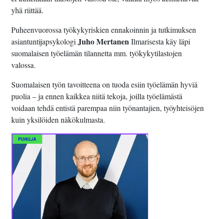
yhä riittää.
Puheenvuorossa työkykyriskien ennakoinnin ja tutkimuksen
Juho Mertanen
asiantuntijapsykologi
Ilmarisesta käy läpi
suomalaisen työelämän tilannetta mm. työkykytilastojen
valossa.
Suomalaisen työn tavoitteena on tuoda esiin työelämän hyviä
puolia – ja ennen kaikkea niitä tekoja, joilla työelämästä
voidaan tehdä entistä parempaa niin työnantajien, työyhteisöjen
kuin yksilöiden näkökulmasta.