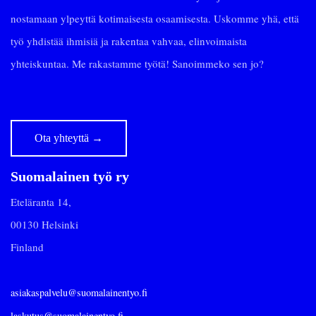
nostamaan ylpeyttä kotimaisesta osaamisesta. Uskomme yhä, että
työ yhdistää ihmisiä ja rakentaa vahvaa, elinvoimaista
yhteiskuntaa. Me rakastamme työtä! Sanoimmeko sen jo?
Ota yhteyttä
→
Suomalainen työ ry
Eteläranta 14,
00130 Helsinki
Finland
asiakaspalvelu@suomalainentyo.fi
laskutus@suomalainentyo.fi