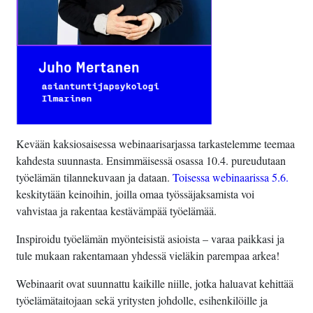
Kevään kaksiosaisessa webinaarisarjassa tarkastelemme teemaa
kahdesta suunnasta. Ensimmäisessä osassa 10.4. pureudutaan
työelämän tilannekuvaan ja dataan.
Toisessa webinaarissa 5.6.
keskitytään keinoihin, joilla omaa työssäjaksamista voi
vahvistaa ja rakentaa kestävämpää työelämää.
Inspiroidu työelämän myönteisistä asioista – varaa paikkasi ja
tule mukaan rakentamaan yhdessä vieläkin parempaa arkea!
Webinaarit ovat suunnattu kaikille niille, jotka haluavat kehittää
työelämätaitojaan sekä yritysten johdolle, esihenkilöille ja