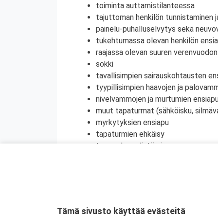
toiminta auttamistilanteessa
tajuttoman henkilön tunnistaminen j
painelu-puhalluselvytys sekä neuvov
tukehtumassa olevan henkilön ensi
raajassa olevan suuren verenvuodo
sokki
tavallisimpien sairauskohtausten en
tyypillisimpien haavojen ja palovam
nivelvammojen ja murtumien ensiap
muut tapaturmat (sähköisku, silmä
myrkytyksien ensiapu
tapaturmien ehkäisy
terveyden edistäminen
henkinen ensiapu
Koulutuksesta on myös mahdollisuus saada
jatkokoulutuspäivää (vain 1 merkintä/vrk).
Kyseessä on etäkoulutus
. Koulutus tap
Tämä sivusto käyttää evästeitä