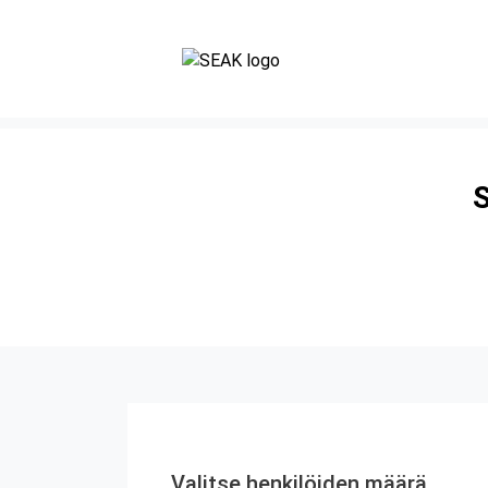
S
Valitse henkilöiden määrä