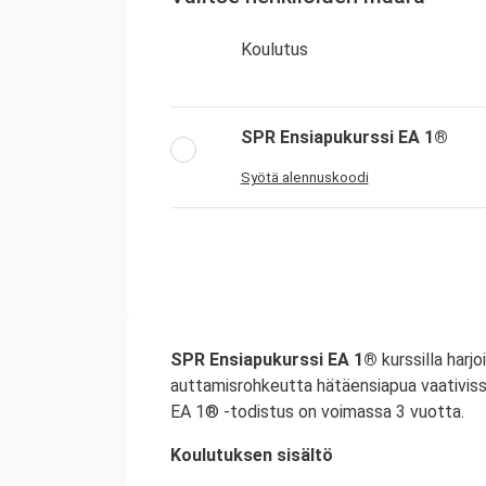
Koulutus
SPR Ensiapukurssi EA 1®
Syötä alennuskoodi
SPR Ensiapukurssi EA 1®
kurssilla harjo
auttamisrohkeutta hätäensiapua vaativiss
EA 1® -todistus on voimassa 3 vuotta.
Koulutuksen sisältö