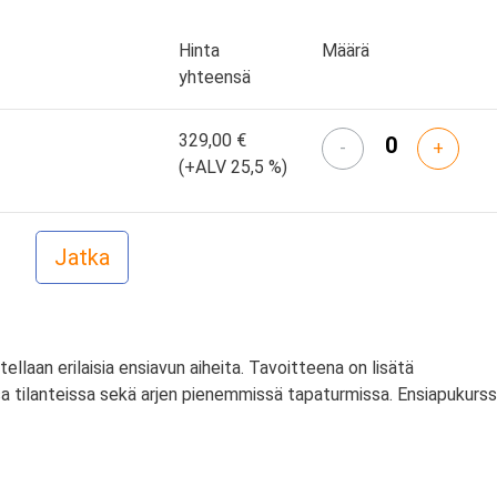
Hinta
Määrä
yhteensä
329,00 €
-
+
(+ALV 25,5 %)
itellaan erilaisia ensiavun aiheita. Tavoitteena on lisätä
a tilanteissa sekä arjen pienemmissä tapaturmissa. Ensiapukurss