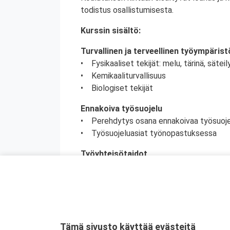
todistus osallistumisesta.
Kurssin sisältö:
Turvallinen ja terveellinen työympärist
• Fysikaaliset tekijät: melu, tärinä, säteily
• Kemikaaliturvallisuus
• Biologiset tekijät
Ennakoiva työsuojelu
• Perehdytys osana ennakoivaa työsuoj
• Työsuojeluasiat työnopastuksessa
Työyhteisötaidot
• Työkäyttäytyminen ja vuorovaikutus
• Työpaikan ristiriitatilanteet
• Työpaikkakiusaaminen ja häirintä
Uhkaavan henkilön kohtaaminen
• Ilmeinen väkivallan uhka työpaikalla
Tämä sivusto käyttää evästeitä