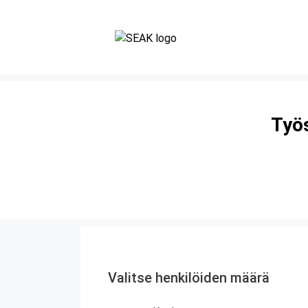
Työs
Valitse henkilöiden määrä