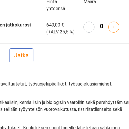
Hinta
Määrä
yhteensä
den jatkokurssi
649,00 €
-
+
(+ALV 25,5 %)
avaltuutetut, työsuojelupäälliköt, työsuojeluasiamiehet,
aalisiin, kemiallisiin ja biologisiin vaaroihin sekä perehdyttämise
itellään työyhteisön vuorovaikutusta, ristiriitatilanteita sekä
kahvitukset. Koulutuksen suorittaneille lähetetään sähköinen