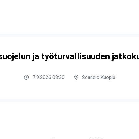
uojelun ja työturvallisuuden jatkok
7.9.2026 08:30
Scandic Kuopio