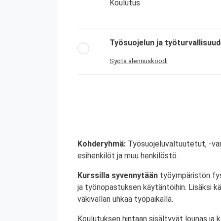
Koulutus
Työsuojelun ja työturvallisuu
Syötä alennuskoodi
Kohderyhmä:
Työsuojeluvaltuutetut, -var
esihenkilöt ja muu henkilöstö.
Kurssilla syvennytään
työympäristön fysik
ja työnopastuksen käytäntöihin. Lisäksi käs
väkivallan uhkaa työpaikalla.
Koulutuksen hintaan sisältyvät lounas ja 