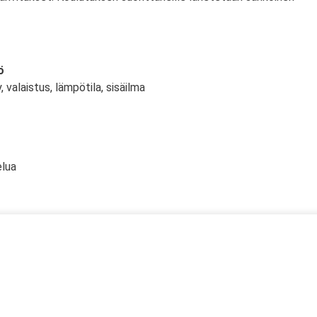
ö
, valaistus, lämpötila, sisäilma
elua