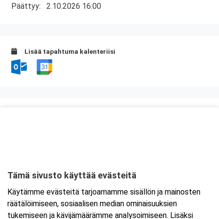
Päättyy:
2.10.2026 16:00
Lisää tapahtuma kalenteriisi
Kurssipaikka
ABC Amiraali
Haminantie 1
48810 Kotka
Tämä sivusto käyttää evästeitä
Tarkempi kartta ja ajo-ohjeet
Käytämme evästeitä tarjoamamme sisällön ja mainosten
räätälöimiseen, sosiaalisen median ominaisuuksien
tukemiseen ja kävijämäärämme analysoimiseen. Lisäksi