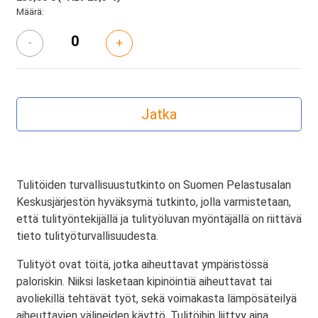
Määrä:
-
+
Tulitöiden turvallisuustutkinto on Suomen Pelastusalan
Keskusjärjestön hyväksymä tutkinto, jolla varmistetaan,
että tulityöntekijällä ja tulityöluvan myöntäjällä on riittävä
tieto tulityöturvallisuudesta.
Tulityöt ovat töitä, jotka aiheuttavat ympäristössä
paloriskin. Niiksi lasketaan kipinöintiä aiheuttavat tai
avoliekillä tehtävät työt, sekä voimakasta lämpösäteilyä
aiheuttavien välineiden käyttö. Tulitöihin liittyy aina