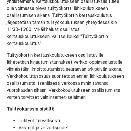
yhdistelmänä. Kertauskoulutukseen osallistuvalla tulee
olla voimassa oleva tulityökortti lähikoulutukseen
osallistumisen aikana. Tulityökortin kertauskoulutus
järjestetään tämän tulityökoulutuksen yhteydessä klo
11:30-16:00. Mikäli haluat osallistua
kertauskoulutukseen, valitse lipuksi "Tulityökortin
kertauskoulutus".
Tulityökortin kertauskoulutukseen osallistuville
lähetetään kirjautumistunnukset verkko-oppimisalustalle
viimeistään ilmoittautumista seuraavan arkipäivän aikana.
Verkkokoulutusosuus suoritetaan ennen lähikoulutukseen
osallistumista itsenäisesti verkossa mihin tahansa
vuorokauden aikaan. Verkkokoulutukseen osallistumista
varten tarvitset vain internet-selaimen.
Tulityökurssin sisältö
Tulityöt turvallisesti
Vastuut ja velvollisuudet