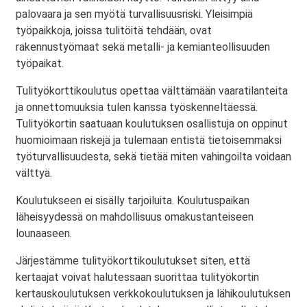
palovaara ja sen myötä turvallisuusriski. Yleisimpiä
työpaikkoja, joissa tulitöitä tehdään, ovat
rakennustyömaat sekä metalli- ja kemianteollisuuden
työpaikat.
Tulityökorttikoulutus opettaa välttämään vaaratilanteita
ja onnettomuuksia tulen kanssa työskenneltäessä.
Tulityökortin saatuaan koulutuksen osallistuja on oppinut
huomioimaan riskejä ja tulemaan entistä tietoisemmaksi
työturvallisuudesta, sekä tietää miten vahingoilta voidaan
välttyä.
Koulutukseen ei sisälly tarjoiluita. Koulutuspaikan
läheisyydessä on mahdollisuus omakustanteiseen
lounaaseen.
Järjestämme tulityökorttikoulutukset siten, että
kertaajat voivat halutessaan suorittaa tulityökortin
kertauskoulutuksen verkkokoulutuksen ja lähikoulutuksen