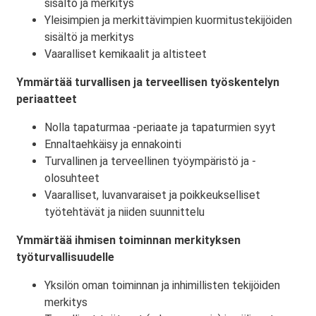
sisältö ja merkitys
Yleisimpien ja merkittävimpien kuormitustekijöiden
sisältö ja merkitys
Vaaralliset kemikaalit ja altisteet
Ymmärtää turvallisen ja terveellisen työskentelyn
periaatteet
Nolla tapaturmaa -periaate ja tapaturmien syyt
Ennaltaehkäisy ja ennakointi
Turvallinen ja terveellinen työympäristö ja -
olosuhteet
Vaaralliset, luvanvaraiset ja poikkeukselliset
työtehtävät ja niiden suunnittelu
Ymmärtää ihmisen toiminnan merkityksen
työturvallisuudelle
Yksilön oman toiminnan ja inhimillisten tekijöiden
merkitys