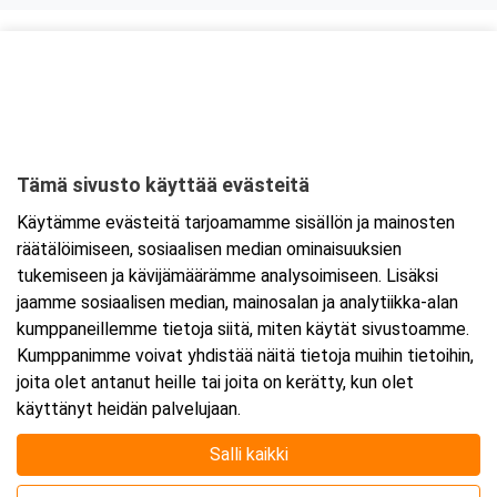
Kurssipaikka
Myllyn Hella
Askonkatu 13 E
15100 Lahti
Tämä sivusto käyttää evästeitä
Tarkempi kartta ja ajo-ohjeet
Käytämme evästeitä tarjoamamme sisällön ja mainosten
räätälöimiseen, sosiaalisen median ominaisuuksien
tukemiseen ja kävijämäärämme analysoimiseen. Lisäksi
jaamme sosiaalisen median, mainosalan ja analytiikka-alan
kumppaneillemme tietoja siitä, miten käytät sivustoamme.
Kumppanimme voivat yhdistää näitä tietoja muihin tietoihin,
joita olet antanut heille tai joita on kerätty, kun olet
käyttänyt heidän palvelujaan.
Salli kaikki