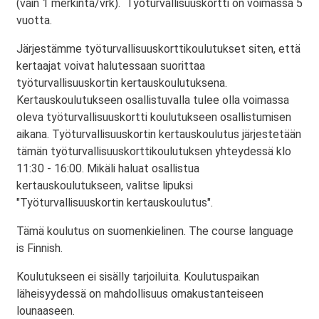
(vain 1 merkintä/vrk). Työturvallisuuskortti on voimassa 5
vuotta.
Järjestämme työturvallisuuskorttikoulutukset siten, että
kertaajat voivat halutessaan suorittaa
työturvallisuuskortin kertauskoulutuksena.
Kertauskoulutukseen osallistuvalla tulee olla voimassa
oleva työturvallisuuskortti koulutukseen osallistumisen
aikana. Työturvallisuuskortin kertauskoulutus järjestetään
tämän työturvallisuuskorttikoulutuksen yhteydessä klo
11:30 - 16:00. Mikäli haluat osallistua
kertauskoulutukseen, valitse lipuksi
"Työturvallisuuskortin kertauskoulutus".
Tämä koulutus on suomenkielinen. The course language
is Finnish.
Koulutukseen ei sisälly tarjoiluita. Koulutuspaikan
läheisyydessä on mahdollisuus omakustanteiseen
lounaaseen.