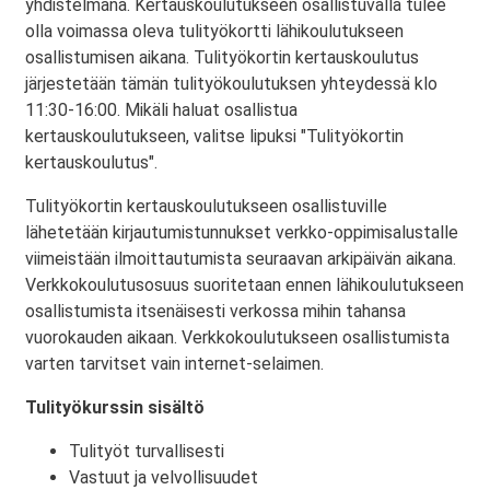
yhdistelmänä. Kertauskoulutukseen osallistuvalla tulee
olla voimassa oleva tulityökortti lähikoulutukseen
osallistumisen aikana. Tulityökortin kertauskoulutus
järjestetään tämän tulityökoulutuksen yhteydessä klo
11:30-16:00. Mikäli haluat osallistua
kertauskoulutukseen, valitse lipuksi "Tulityökortin
kertauskoulutus".
Tulityökortin kertauskoulutukseen osallistuville
lähetetään kirjautumistunnukset verkko-oppimisalustalle
viimeistään ilmoittautumista seuraavan arkipäivän aikana.
Verkkokoulutusosuus suoritetaan ennen lähikoulutukseen
osallistumista itsenäisesti verkossa mihin tahansa
vuorokauden aikaan. Verkkokoulutukseen osallistumista
varten tarvitset vain internet-selaimen.
Tulityökurssin sisältö
Tulityöt turvallisesti
Vastuut ja velvollisuudet