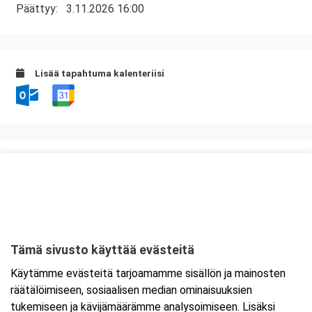
Päättyy:
3.11.2026 16:00
Lisää tapahtuma kalenteriisi
Kurssipaikka
Myllyn Hella
Askonkatu 13 E
15100 Lahti
Tämä sivusto käyttää evästeitä
Tarkempi kartta ja ajo-ohjeet
Käytämme evästeitä tarjoamamme sisällön ja mainosten
räätälöimiseen, sosiaalisen median ominaisuuksien
tukemiseen ja kävijämäärämme analysoimiseen. Lisäksi