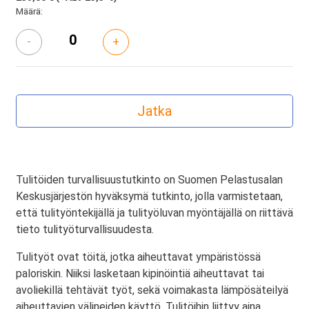
Määrä:
-
+
Tulitöiden turvallisuustutkinto on Suomen Pelastusalan
Keskusjärjestön hyväksymä tutkinto, jolla varmistetaan,
että tulityöntekijällä ja tulityöluvan myöntäjällä on riittävä
tieto tulityöturvallisuudesta.
Tulityöt ovat töitä, jotka aiheuttavat ympäristössä
paloriskin. Niiksi lasketaan kipinöintiä aiheuttavat tai
avoliekillä tehtävät työt, sekä voimakasta lämpösäteilyä
aiheuttavien välineiden käyttö. Tulitöihin liittyy aina