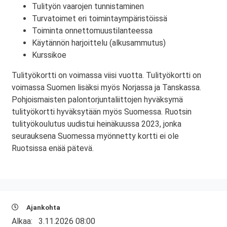
Tulityön vaarojen tunnistaminen
Turvatoimet eri toimintaympäristöissä
Toiminta onnettomuustilanteessa
Käytännön harjoittelu (alkusammutus)
Kurssikoe
Tulityökortti on voimassa viisi vuotta. Tulityökortti on
voimassa Suomen lisäksi myös Norjassa ja Tanskassa.
Pohjoismaisten palontorjuntaliittojen hyväksymä
tulityökortti hyväksytään myös Suomessa. Ruotsin
tulityökoulutus uudistui heinäkuussa 2023, jonka
seurauksena Suomessa myönnetty kortti ei ole
Ruotsissa enää pätevä.
Ajankohta
Alkaa:
3.11.2026 08:00