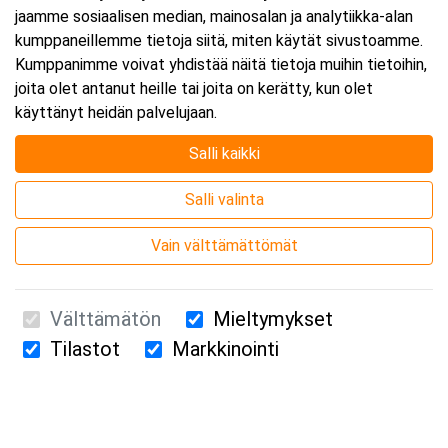
jaamme sosiaalisen median, mainosalan ja analytiikka-alan
kumppaneillemme tietoja siitä, miten käytät sivustoamme.
Kumppanimme voivat yhdistää näitä tietoja muihin tietoihin,
joita olet antanut heille tai joita on kerätty, kun olet
käyttänyt heidän palvelujaan.
Salli kaikki
Salli valinta
Vain välttämättömät
Välttämätön
Mieltymykset
Tilastot
Markkinointi
Suomen Ensiapukoulutus Oy / Valimotie 21 / 00380 Helsinki
010 5251 260 /
kurssille@suomenensiapukoulutus.fi
Tietosuojaseloste ja evästeiden käyttö