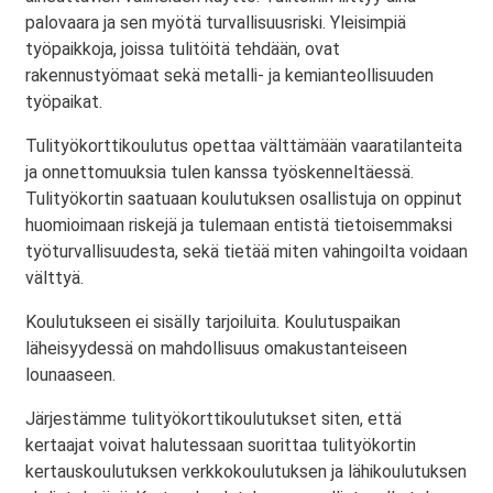
palovaara ja sen myötä turvallisuusriski. Yleisimpiä
työpaikkoja, joissa tulitöitä tehdään, ovat
rakennustyömaat sekä metalli- ja kemianteollisuuden
työpaikat.
Tulityökorttikoulutus opettaa välttämään vaaratilanteita
ja onnettomuuksia tulen kanssa työskenneltäessä.
Tulityökortin saatuaan koulutuksen osallistuja on oppinut
huomioimaan riskejä ja tulemaan entistä tietoisemmaksi
työturvallisuudesta, sekä tietää miten vahingoilta voidaan
välttyä.
Koulutukseen ei sisälly tarjoiluita. Koulutuspaikan
läheisyydessä on mahdollisuus omakustanteiseen
lounaaseen.
Järjestämme tulityökorttikoulutukset siten, että
kertaajat voivat halutessaan suorittaa tulityökortin
kertauskoulutuksen verkkokoulutuksen ja lähikoulutuksen