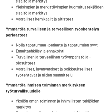
sisältö ja merkitys
Yleisimpien ja merkittävimpien kuormitustekijöiden
sisältö ja merkitys
Vaaralliset kemikaalit ja altisteet
Ymmärtää turvallisen ja terveellisen työskentelyn
periaatteet
Nolla tapaturmaa -periaate ja tapaturmien syyt
Ennaltaehkäisy ja ennakointi
Turvallinen ja terveellinen työympäristö ja -
olosuhteet
Vaaralliset, luvanvaraiset ja poikkeukselliset
työtehtävät ja niiden suunnittelu
Ymmärtää ihmisen toiminnan merkityksen
työturvallisuudelle
Yksilön oman toiminnan ja inhimillisten tekijöiden
merkitys