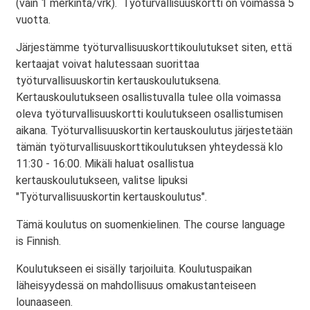
(vain 1 merkintä/vrk). Työturvallisuuskortti on voimassa 5
vuotta.
Järjestämme työturvallisuuskorttikoulutukset siten, että
kertaajat voivat halutessaan suorittaa
työturvallisuuskortin kertauskoulutuksena.
Kertauskoulutukseen osallistuvalla tulee olla voimassa
oleva työturvallisuuskortti koulutukseen osallistumisen
aikana. Työturvallisuuskortin kertauskoulutus järjestetään
tämän työturvallisuuskorttikoulutuksen yhteydessä klo
11:30 - 16:00. Mikäli haluat osallistua
kertauskoulutukseen, valitse lipuksi
"Työturvallisuuskortin kertauskoulutus".
Tämä koulutus on suomenkielinen. The course language
is Finnish.
Koulutukseen ei sisälly tarjoiluita. Koulutuspaikan
läheisyydessä on mahdollisuus omakustanteiseen
lounaaseen.