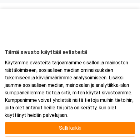
Kurssipaikka
ABC Palokka
Palokanorsi 10
40270 Jyväskylä
Tämä sivusto käyttää evästeitä
Tarkempi kartta ja ajo-ohjeet
Käytämme evästeitä tarjoamamme sisällön ja mainosten
räätälöimiseen, sosiaalisen median ominaisuuksien
tukemiseen ja kävijämäärämme analysoimiseen. Lisäksi
jaamme sosiaalisen median, mainosalan ja analytiikka-alan
kumppaneillemme tietoja siitä, miten käytät sivustoamme.
Kumppanimme voivat yhdistää näitä tietoja muihin tietoihin,
joita olet antanut heille tai joita on kerätty, kun olet
käyttänyt heidän palvelujaan.
Salli kaikki