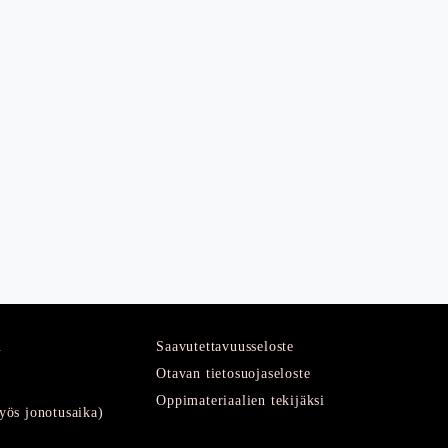
u
Saavutettavuusseloste
Otavan tietosuojaseloste
Oppimateriaalien tekijäksi
ös jonotusaika)