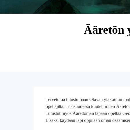
Ääretön 
Tervetuloa tutustumaan Otavan yläkoulun mate
opettajilta. Tilaisuudessa kuulet, miten Ääretö
Tutustut myös Äärettömän tapaan opettaa Geo
Lisäksi käydään läpi oppilaan oman osaamisen 