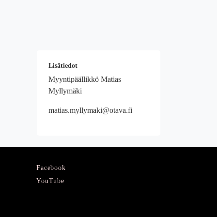
Lisätiedot
Myyntipäällikkö Matias
Myllymäki
matias.myllymaki@otava.fi
Facebook
YouTube