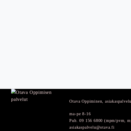
Otava Oppiminen, asiakaspalvel
ma-pe 8-16
Puh. 09 156 6800 (mpm/pvm, my
asiakaspalvelu@otava.fi