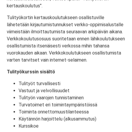
kertauskoulutus".
Tulityökortin kertauskoulutukseen osallistuville
lähetetään kirjautumistunnukset verkko-oppimisalustalle
viimeistään ilmoittautumista seuraavan arkipäivän aikana.
Verkkokoulutusosuus suoritetaan ennen lähikoulutukseen
osallistumista itsenäisesti verkossa mihin tahansa
vuorokauden aikaan. Verkkokoulutukseen osallistumista
varten tarvitset vain internet-selaimen.
Tulityökurssin sisältö
Tulityöt turvallisesti
Vastuut ja velvollisuudet
Tulityön vaarojen tunnistaminen
Turvatoimet eri toimintaympäristöissä
Toiminta onnettomuustilanteessa
Käytännön harjoittelu (alkusammutus)
Kurssikoe