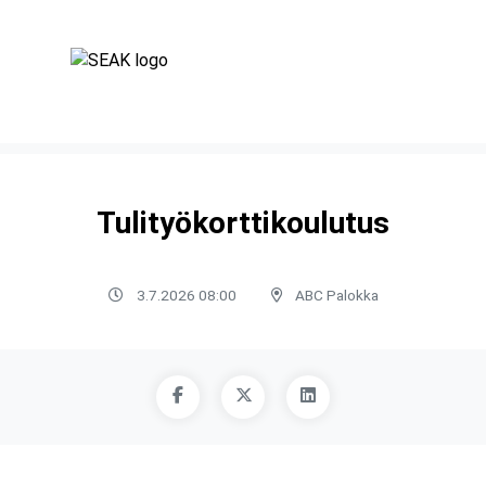
Tulityökorttikoulutus
3.7.2026 08:00
ABC Palokka