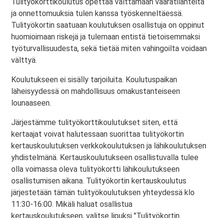
Tulityökorttikoulutus opettaa välttämään vaaratilanteita
ja onnettomuuksia tulen kanssa työskenneltäessä.
Tulityökortin saatuaan koulutuksen osallistuja on oppinut
huomioimaan riskejä ja tulemaan entistä tietoisemmaksi
työturvallisuudesta, sekä tietää miten vahingoilta voidaan
välttyä.
Koulutukseen ei sisälly tarjoiluita. Koulutuspaikan
läheisyydessä on mahdollisuus omakustanteiseen
lounaaseen.
Järjestämme tulityökorttikoulutukset siten, että
kertaajat voivat halutessaan suorittaa tulityökortin
kertauskoulutuksen verkkokoulutuksen ja lähikoulutuksen
yhdistelmänä. Kertauskoulutukseen osallistuvalla tulee
olla voimassa oleva tulityökortti lähikoulutukseen
osallistumisen aikana. Tulityökortin kertauskoulutus
järjestetään tämän tulityökoulutuksen yhteydessä klo
11:30-16:00. Mikäli haluat osallistua
kertauskoulutukseen, valitse lipuksi "Tulityökortin