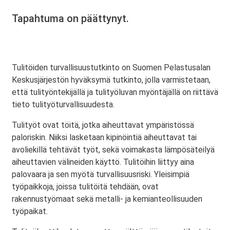
Tapahtuma on päättynyt.
Tulitöiden turvallisuustutkinto on Suomen Pelastusalan
Keskusjärjestön hyväksymä tutkinto, jolla varmistetaan,
että tulityöntekijällä ja tulityöluvan myöntäjällä on riittävä
tieto tulityöturvallisuudesta.
Tulityöt ovat töitä, jotka aiheuttavat ympäristössä
paloriskin. Niiksi lasketaan kipinöintiä aiheuttavat tai
avoliekillä tehtävät työt, sekä voimakasta lämpösäteilyä
aiheuttavien välineiden käyttö. Tulitöihin liittyy aina
palovaara ja sen myötä turvallisuusriski. Yleisimpiä
työpaikkoja, joissa tulitöitä tehdään, ovat
rakennustyömaat sekä metalli- ja kemianteollisuuden
työpaikat.