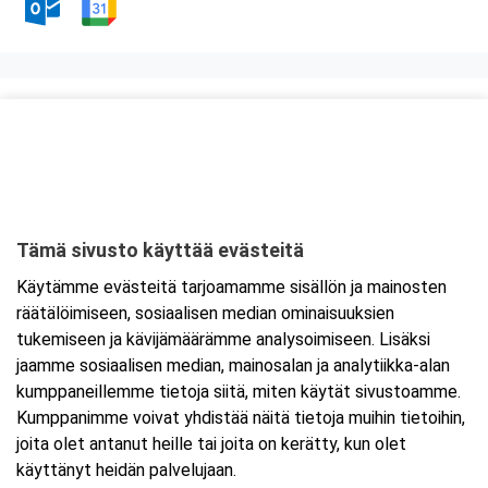
Kurssipaikka
ABC Palokka
Palokanorsi 10
40270 Jyväskylä
Tämä sivusto käyttää evästeitä
Tarkempi kartta ja ajo-ohjeet
Käytämme evästeitä tarjoamamme sisällön ja mainosten
räätälöimiseen, sosiaalisen median ominaisuuksien
tukemiseen ja kävijämäärämme analysoimiseen. Lisäksi
jaamme sosiaalisen median, mainosalan ja analytiikka-alan
kumppaneillemme tietoja siitä, miten käytät sivustoamme.
Kumppanimme voivat yhdistää näitä tietoja muihin tietoihin,
joita olet antanut heille tai joita on kerätty, kun olet
käyttänyt heidän palvelujaan.