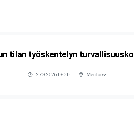
un tilan työskentelyn turvallisuusk
27.8.2026 08:30
Meriturva