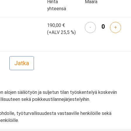
Hinta
Määrä
yhteensä
190,00 €
-
+
(+ALV 25,5 %)
 alojen säiliötyön ja suljetun tilan työskentelyä koskeviin
vallisuuteen sekä poikkeustilannejärjestelyihin.
ohdolle, työturvallisuudesta vastaaville henkilöille sekä
enkilöille.