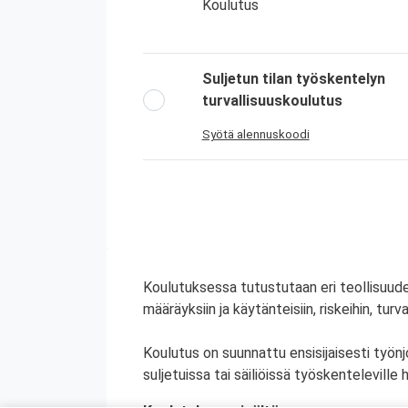
Koulutus
Suljetun tilan työskentelyn
turvallisuuskoulutus
Syötä alennuskoodi
Koulutuksessa tutustutaan eri teollisuuden
määräyksiin ja käytänteisiin, riskeihin, tur
Koulutus on suunnattu ensisijaisesti työnj
suljetuissa tai säiliöissä työskenteleville h