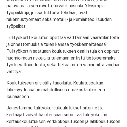
palovaara ja sen myötä turvallisuusriski. Yleisimpiä
työpaikkoja, joissa tulitöitä tehdään, ovat
rakennustyömaat sekä metalli- ja kemianteollisuuden
työpaikat.
Tulityökorttikoulutus opettaa välttämään vaaratilanteita
ja onnettomuuksia tulen kanssa työskenneltäessä.
Tulityökortin saatuaan koulutuksen osallistuja on oppinut
huomioimaan riskejä ja tulemaan entistä tietoisemmaksi
työturvallisuudesta, sekä tietää miten vahingoilta voidaan
välttyä.
Koulutukseen ei sisälly tarjoiluita. Koulutuspaikan
läheisyydessä on mahdollisuus omakustanteiseen
lounaaseen.
Järjestämme tulityökorttikoulutukset siten, että
kertaajat voivat halutessaan suorittaa tulityökortin
kertauskoulutuksen verkkokoulutuksen ja lähikoulutuksen