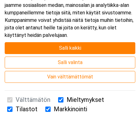
jaamme sosiaalisen median, mainosalan ja analytiikka-alan
kumppaneillemme tietoja siitä, miten käytät sivustoamme.
Kumppanimme voivat yhdistää näitä tietoja muihin tietoihin,
joita olet antanut heille tai joita on kerätty, kun olet
käyttänyt heidän palvelujaan.
Salli kaikki
Salli valinta
Vain välttämättömät
Välttämätön
Mieltymykset
Tilastot
Markkinointi
Suomen Ensiapukoulutus Oy / Valimotie 21 / 00380 Helsinki
010 5251 260 /
kurssille@suomenensiapukoulutus.fi
Tietosuojaseloste ja evästeiden käyttö