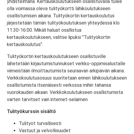
yhdistelmänä. Kertauskoulutukseen osallistuvalla tulee
olla voimassa oleva tulityökortti lähikoulutukseen
osallistumisen aikana. Tulityökortin kertauskoulutus
järjestetään tämän tulityökoulutuksen yhteydessä klo
11:30-16:00. Mikäli haluat osallistua
kertauskoulutukseen, valitse lipuksi "Tulityökortin
kertauskoulutus".
Tulityökortin kertauskoulutukseen osallistuville
lähetetään kirjautumistunnukset verkko-oppimisalustalle
viimeistään ilmoittautumista seuraavan arkipäivän aikana.
Verkkokoulutusosuus suoritetaan ennen lähikoulutukseen
osallistumista itsenäisesti verkossa mihin tahansa
vuorokauden aikaan. Verkkokoulutukseen osallistumista
varten tarvitset vain internet-selaimen.
Tulityökurssin sisältö
Tulityöt turvallisesti
Vastuut ja velvollisuudet