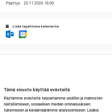
Päättyy:
20.11.2026 16:00
Lisää tapahtuma kalenteriisi
Kurssipaikka
Valimo 21, Preston koulutustilat
Valimotie 21
00380 Helsinki
Tämä sivusto käyttää evästeitä
Tarkempi kartta ja ajo-ohjeet
Käytämme evästeitä tarjoamamme sisällön ja mainosten
räätälöimiseen, sosiaalisen median ominaisuuksien
tukemiseen ja kävijämäärämme analysoimiseen. Lisäksi