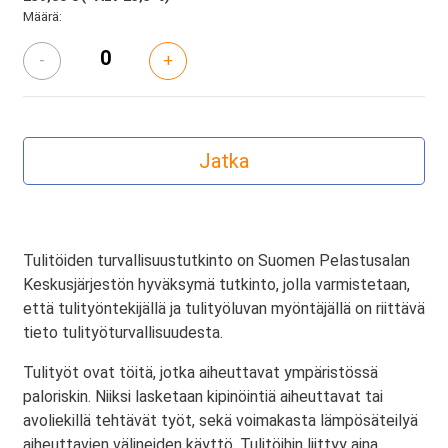
Määrä:
-
+
Tulitöiden turvallisuustutkinto on Suomen Pelastusalan
Keskusjärjestön hyväksymä tutkinto, jolla varmistetaan,
että tulityöntekijällä ja tulityöluvan myöntäjällä on riittävä
tieto tulityöturvallisuudesta.
Tulityöt ovat töitä, jotka aiheuttavat ympäristössä
paloriskin. Niiksi lasketaan kipinöintiä aiheuttavat tai
avoliekillä tehtävät työt, sekä voimakasta lämpösäteilyä
aiheuttavien välineiden käyttö. Tulitöihin liittyy aina